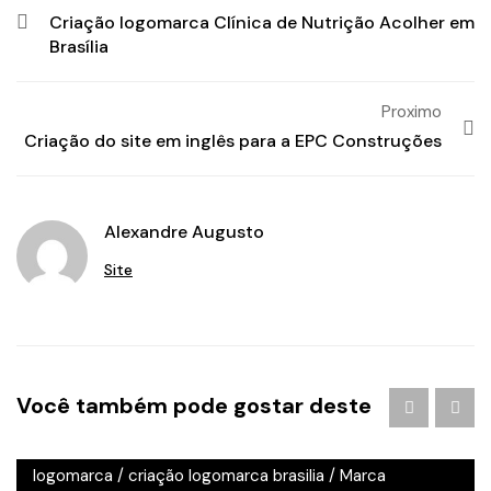
Criação logomarca Clínica de Nutrição Acolher em
Brasília
Proximo
Criação do site em inglês para a EPC Construções
Alexandre Augusto
Site
Agência de Publicidade em Águas Claras
/
agencia de
Você também pode gostar deste
publicidade em brasilia
/
Branding
/
criação de logo
brasilia
/
criação de logotipo brasilia
/
criação
logomarca
/
criação logomarca brasilia
/
Marca