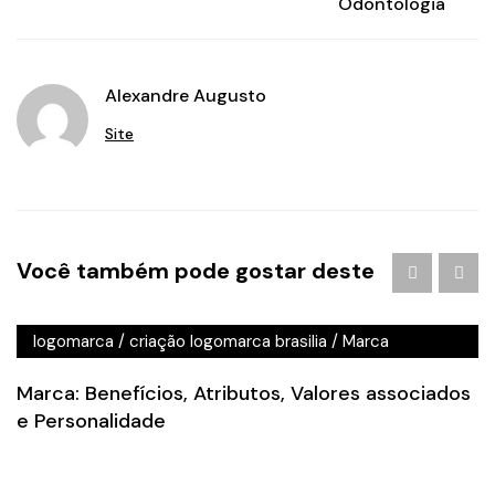
Odontologia
Alexandre Augusto
Site
Agência de Publicidade em Águas Claras
/
agencia de
Você também pode gostar deste
publicidade em brasilia
/
Branding
/
criação de logo
brasilia
/
criação de logotipo brasilia
/
criação
logomarca
/
criação logomarca brasilia
/
Marca
Marca: Benefícios, Atributos, Valores associados
e Personalidade