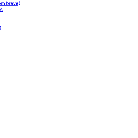
em breve)
IA
)