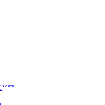
em breve)
IA
)