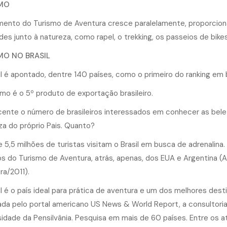
MO
ento do Turismo de Aventura cresce paralelamente, proporciona
des junto à natureza, como rapel, o trekking, os passeios de bike
MO NO BRASIL
il é apontado, dentre 140 países, como o primeiro do ranking em 
smo é o 5º produto de exportação brasileiro.
cente o número de brasileiros interessados em conhecer as bel
za do próprio Pais. Quanto?
 5,5 milhões de turistas visitam o Brasil em busca de adrenalina
s do Turismo de Aventura, atrás, apenas, dos EUA e Argentina (
ra/2011).
il é o país ideal para prática de aventura e um dos melhores de
ada pelo portal americano US News & World Report, a consultori
sidade da Pensilvânia. Pesquisa em mais de 60 países. Entre os at