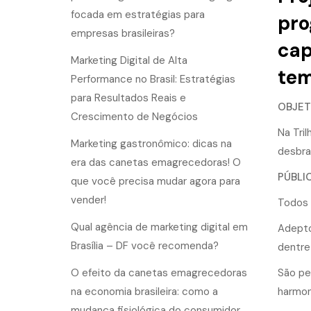
focada em estratégias para
pro
empresas brasileiras?
cap
Marketing Digital de Alta
tem
Performance no Brasil: Estratégias
para Resultados Reais e
OBJET
Crescimento de Negócios
Na Tril
Marketing gastronômico: dicas na
desbra
era das canetas emagrecedoras! O
PÚBLI
que você precisa mudar agora para
vender!
Todos 
Qual agência de marketing digital em
Adepto
Brasília – DF você recomenda?
dentre
O efeito da canetas emagrecedoras
São pe
na economia brasileira: como a
harmon
mudança fisiológica do consumidor