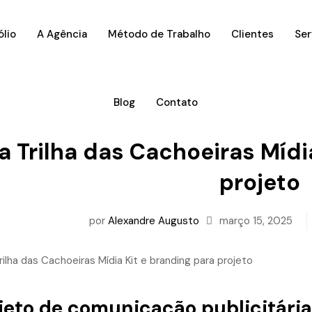
ólio
A Agência
Método de Trabalho
Clientes
Ser
Blog
Contato
a Trilha das Cachoeiras Mídi
projeto
por
Alexandre Augusto
março 15, 2025
jeto de comunicação publicitária