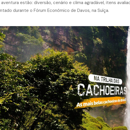
 aventura estão: diversão, cenário e clima agradável, itens aval
ntado durante o Fórum Econômico de Davos, na Suíça.