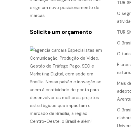
TURIS
exige um novo posicionamento de
O segm
marcas
ativida
Solicite um orçamento
TURIS
O Bras
O turi
É cres
nature
Mais de
adepto
Aventu
O Bras
elabor
Univer