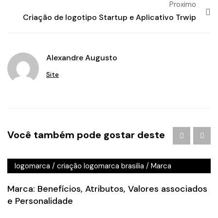
Proximo
Criação de logotipo Startup e Aplicativo Trwip
Alexandre Augusto
Site
Agência de Publicidade em Águas Claras
/
agencia de
Você também pode gostar deste
publicidade em brasilia
/
Branding
/
criação de logo
brasilia
/
criação de logotipo brasilia
/
criação
logomarca
/
criação logomarca brasilia
/
Marca
Marca: Benefícios, Atributos, Valores associados
e Personalidade