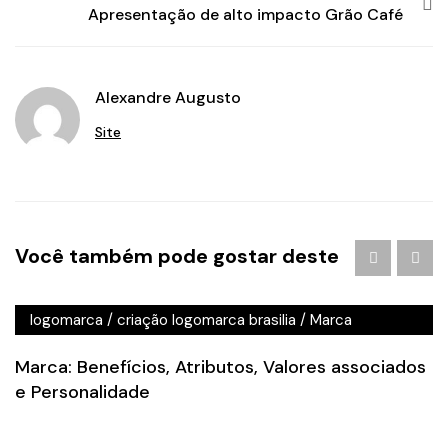
Apresentação de alto impacto Grão Café
Alexandre Augusto
Site
Agência de Publicidade em Águas Claras
/
agencia de
Você também pode gostar deste
publicidade em brasilia
/
Branding
/
criação de logo
brasilia
/
criação de logotipo brasilia
/
criação
logomarca
/
criação logomarca brasilia
/
Marca
Marca: Benefícios, Atributos, Valores associados
e Personalidade