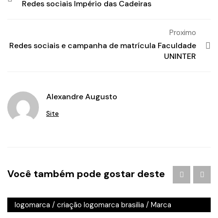
Redes sociais Império das Cadeiras
Proximo
Redes sociais e campanha de matrícula Faculdade
UNINTER
Alexandre Augusto
Site
Agência de Publicidade em Águas Claras
/
agencia de
Você também pode gostar deste
publicidade em brasilia
/
Branding
/
criação de logo
brasilia
/
criação de logotipo brasilia
/
criação
logomarca
/
criação logomarca brasilia
/
Marca