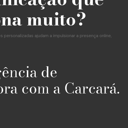
ona muito?
personalizadas ajudam a impulsionar a presença online,
gência de
ora com a Carcará.