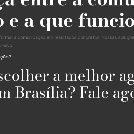
 e a que funci
formar a comunicação em resultados concretos. Nossas soluções 
o-alvo.
ação?
scolher a melhor a
m Brasília? Fale ag