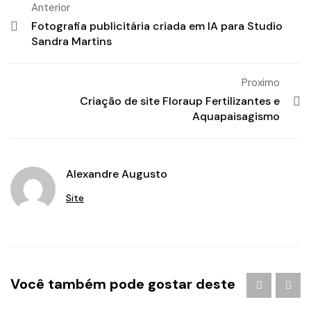
Anterior
Fotografia publicitária criada em IA para Studio
Sandra Martins
Proximo
Criação de site Floraup Fertilizantes e
Aquapaisagismo
Alexandre Augusto
Site
Agência de Publicidade em Águas Claras
/
agencia de
Você também pode gostar deste
publicidade em brasilia
/
Branding
/
criação de logo
brasilia
/
criação de logotipo brasilia
/
criação