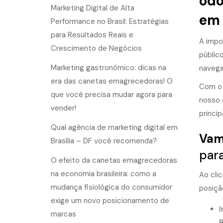
odo
Marketing Digital de Alta
em 
Performance no Brasil: Estratégias
para Resultados Reais e
A impo
Crescimento de Negócios
públic
Marketing gastronômico: dicas na
navega
era das canetas emagrecedoras! O
Com o 
que você precisa mudar agora para
nosso 
vender!
princi
Qual agência de marketing digital em
Vamo
Brasília – DF você recomenda?
para
O efeito da canetas emagrecedoras
na economia brasileira: como a
Ao cli
mudança fisiológica do consumidor
posiçã
exige um novo posicionamento de
I
marcas
B