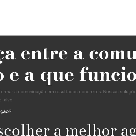
ça entre a com
 e a que funci
formar a comunicação em resultados concretos. Nossas soluções 
o-alvo.
ação?
scolher a melhor a