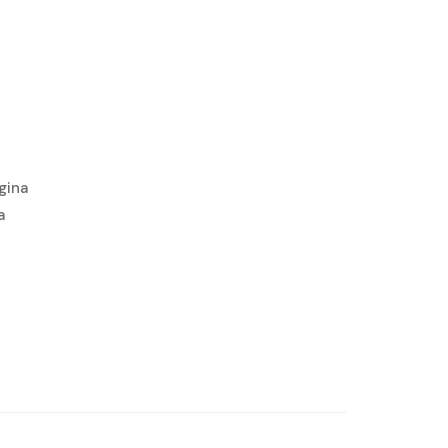
gina
a