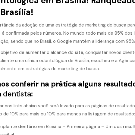
ntológica
em Brasília! Ranquead
Brasília!
rtância da adoção de uma estratégia de marketing de busca pa
o é confirmada pelos números. No mundo todo mais de 85% dos 
ção, sendo que no Brasil, o Google mantém a liderança com 95%
objetivo de aumentar o alcance do
site
, conquistar novos clie
cliente uma clínica odontológica de Brasília, escolheu e a Agênci
palmente em estratégias de marketing de busca.
s conferir na prática alguns resultad
 dentista
:
car nos links abaixo você será levado para as páginas de resulta
o de 10% para mais ou 10% para menos na listagem de resultado:
mplante dentário em Brasília – Primeira página – Um dos resu
rasília!