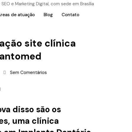
reas de atuação
Blog
Contato
ação site clínica
lantomed
Sem Comentários
ova disso são os
tes, uma
clínica