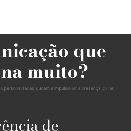
unicação que
ona muito?
personalizadas ajudam a impulsionar a presença online,
gência de