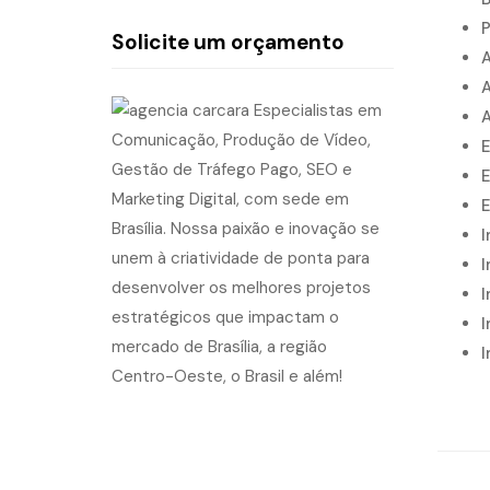
P
Solicite um orçamento
A
A
A
E
E
E
I
I
I
I
I