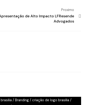
Proximo
Apresentação de Alto Impacto LFResende
Advogados
brasilia
/
Branding
/
criação de logo brasilia
/