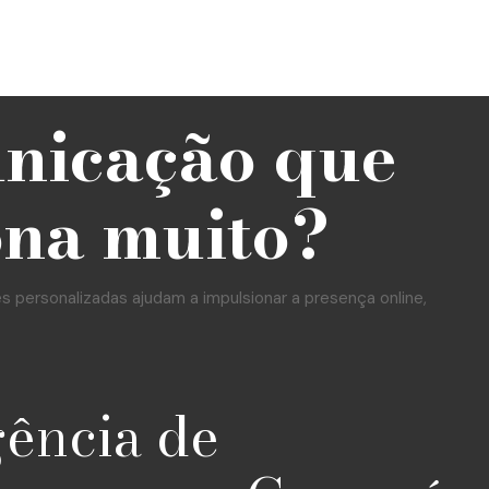
unicação que
ona muito?
personalizadas ajudam a impulsionar a presença online,
gência de