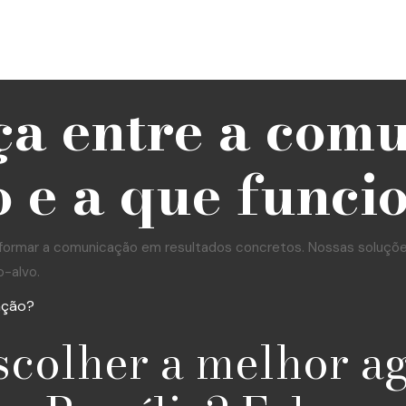
ça entre a com
 e a que funci
formar a comunicação em resultados concretos. Nossas soluções 
o-alvo.
ação?
scolher a melhor a