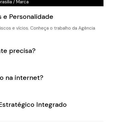
asilia
/
Marca
s e Personalidade
te precisa?
o na internet?
stratégico Integrado