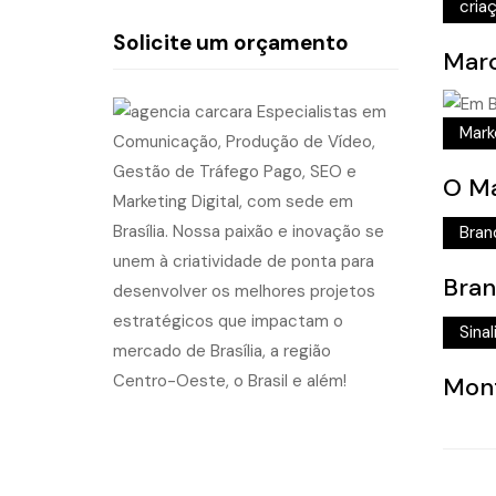
criaç
Solicite um orçamento
Marc
Mark
O Ma
Bran
Bran
Sina
Mont