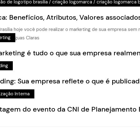
ão de logotipo brasilia
/
criação logomarca
/
criação logomarca br
a: Benefícios, Atributos, Valores associado
eting
rketing é tudo o que sua empresa realmen
ding
ding: Sua empresa reflete o que é publicad
lização Interna
agem do evento da CNI de Planejamento E