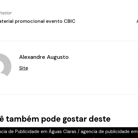
terior
terial promocional evento CBIC
Alexandre Augusto
Site
ê também pode gostar deste
cia de Publicidade em Águas Claras
/
agencia de publicidade em 