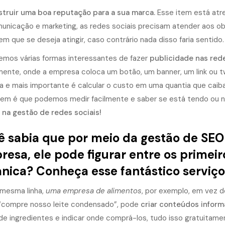
struir uma boa reputação para a sua marca.
Esse item está atr
unicação e marketing, as redes sociais precisam atender aos ob
m que se deseja atingir, caso contrário nada disso faria sentido.
temos várias formas interessantes de fazer
publicidade nas rede
mente, onde a empresa coloca um botão, um banner, um link ou t
ra e mais importante é calcular o custo em uma quantia que cai
em é que podemos medir facilmente e saber se está tendo ou nã
a na gestão de redes sociais
!
 sabia que por meio da gestão de SEO 
esa, ele pode figurar entre os primei
nica? Conheça esse fantástico serviço
mesma linha,
uma empresa de alimentos
, por exemplo, em vez d
compre nosso leite condensado”, pode
criar conteúdos inform
a de ingredientes e indicar onde comprá-los, tudo isso gratuitame