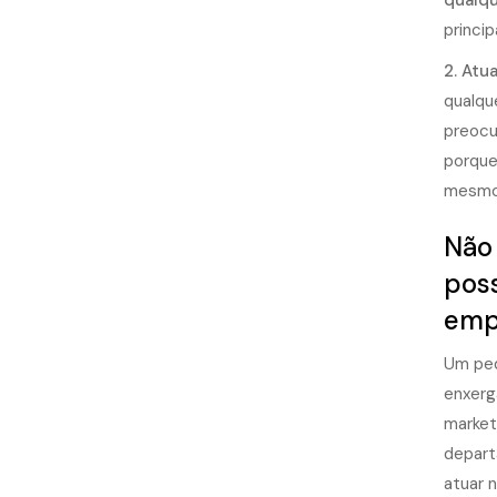
qualqu
princi
2. Atu
qualqu
preocu
porque
mesmo 
Não 
poss
emp
Um peq
enxer
market
depart
atuar n