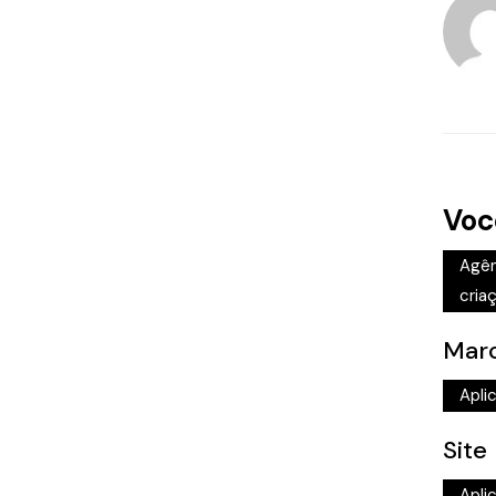
Voc
Agên
criaç
Marc
Apli
Site
Apli