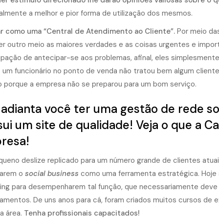
er estímulo direcionado lhe darão opiniões valiosas sobre o
palmente a melhor e pior forma de utilização dos mesmos.
ar como uma “Central de Atendimento ao Cliente”.
Por meio da
er outro meio as maiores verdades e as coisas urgentes e import
pação de antecipar-se aos problemas, afinal, eles simplesment
 um funcionário no ponto de venda não tratou bem algum cliente
porque a empresa não se preparou para um bom serviço.
adianta você ter uma gestão de rede so
ui um site de qualidade! Veja o que a C
resa!
ueno deslize replicado para um número grande de clientes atuai
garem o
social business
como uma ferramenta estratégica. Hoje 
ing para desempenharem tal função, que necessariamente deve e
amentos. De uns anos para cá, foram criados muitos cursos de
a área.
Tenha profissionais capacitados!