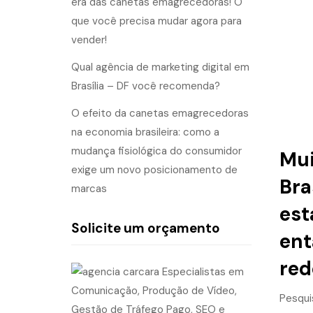
era das canetas emagrecedoras! O
que você precisa mudar agora para
vender!
Qual agência de marketing digital em
Brasília – DF você recomenda?
O efeito da canetas emagrecedoras
na economia brasileira: como a
mudança fisiológica do consumidor
Mui
exige um novo posicionamento de
Bra
marcas
est
Solicite um orçamento
ent
red
Pesqui