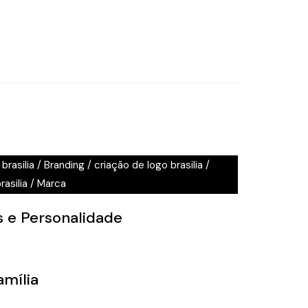
brasilia
/
Branding
/
criação de logo brasilia
/
asilia
/
Marca
s e Personalidade
amília