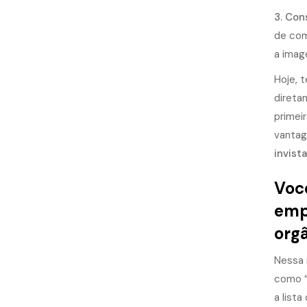
3. Con
de com
a image
Hoje, 
direta
primei
vantag
invist
Você
empr
orgâ
Nessa 
como “
a list