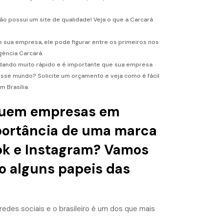
o possui um site de qualidade! Veja o que a Carcará
 sua empresa, ele pode figurar entre os primeiros nos
gência Carcará.
udando muito rápido e é importante que sua empresa
nesse mundo? Solicite um orçamento e veja como é fácil
 Brasília.
ssuem empresas em
mportância de uma marca
ok e Instagram? Vamos
o alguns papeis das
edes sociais e o brasileiro é um dos que mais