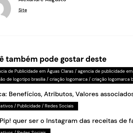
Site
ê também pode gostar deste
cia de Publicidade em Águas Claras
/
agencia de publicidade em 
ão de logotipo brasilia
/
criação logomarca
/
criação logomarca br
a: Benefícios, Atributos, Valores associado
cativos
/
Publicidade
/
Redes Sociais
 Pip! quer ser o Instagram das receitas de f
cativos
/
Redes Sociais