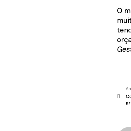
O mu
muit
tend
orç
Gest
An
Co
gr