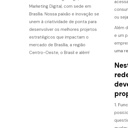
acessa
consum
ou sej
Além d
e um p
empres
uma re
Nest
rede
dev
prop
1. Fun
posici
questi