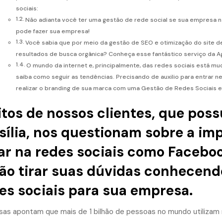
sociais:
Não adianta você ter uma gestão de rede social se sua empresa nã
pode fazer sua empresa!
Você sabia que por meio da gestão de SEO e otimização do site de
resultados de busca orgânica? Conheça esse fantástico serviço da A
O mundo da internet e, principalmente, das redes sociais está m
saiba como seguir as tendências. Precisando de auxilio para entrar 
realizar o branding de sua marca com uma Gestão de Redes Sociais em
tos de nossos clientes, que po
sília, nos questionam sobre a i
ar na redes sociais como Facebo
ão tirar suas dúvidas conhecend
es sociais para sua empresa.
sas apontam que mais de 1 bilhão de pessoas no mundo utilizam r