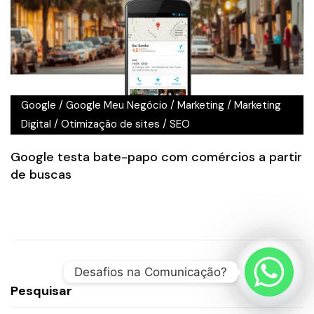
Google
/
Google Meu Negócio
/
Marketing
/
Marketing
Digital
/
Otimização de sites
/
SEO
Google testa bate-papo com comércios a partir
de buscas
Desafios na Comunicação?
Pesquisar