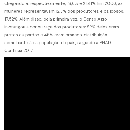
chegando a, respectivamente, 18,6% e 21,41%. Em 2006, as
mulheres representavam 12,7% dos produtores e os idosos,
17,52%. Além disso, pela primeira vez, o Censo Agro
investigou a cor ou raça dos produtores: 52% deles eram
pretos ou pardos e 45% eram brancos, distribuição
semelhante à da população do país, segundo a PNAD
Contínua 2017.