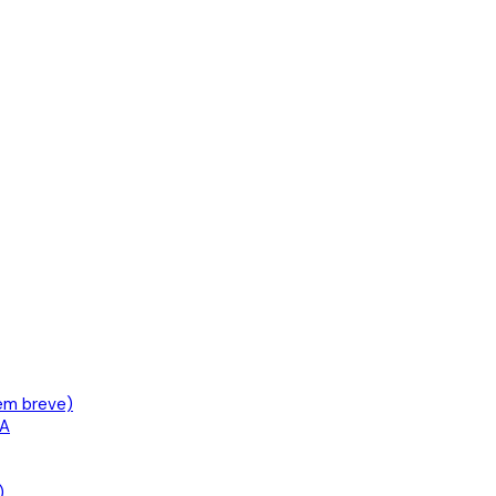
em breve)
IA
)