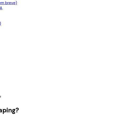
em breve)
IA
)
?
aping?