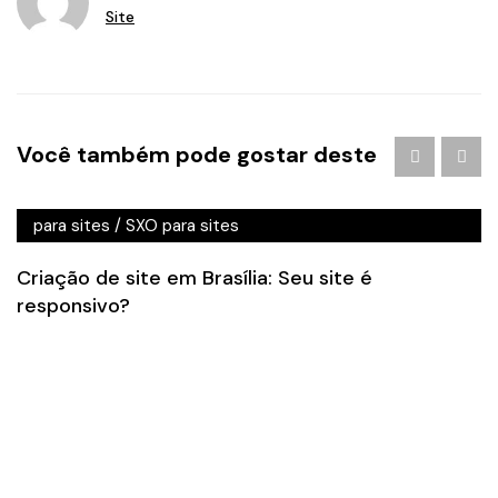
Site
Agência de Marketing Digital Brasília
/
Agência de
Você também pode gostar deste
Publicidade Distrito Federal
/
criação de sites brasilia
/
criação de sites mobile brasilia
/
Marketing Digital
/
SEO
para sites
/
SXO para sites
Criação de site em Brasília: Seu site é
responsivo?