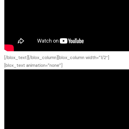
[/blox_text][/blox_column][blox_column width=”1/2″]
[blox_text animation=”none”]