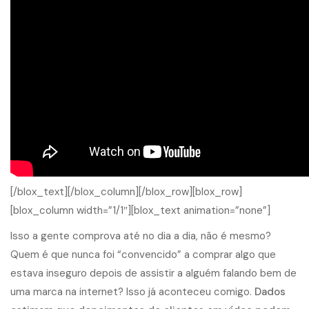
[/blox_text][/blox_column][/blox_row][blox_row]
[blox_column width=”1/1″][blox_text animation=”none”]
Isso a gente comprova até no dia a dia, não é mesmo?
Quem é que nunca foi “convencido” a comprar algo que
estava inseguro depois de assistir a alguém falando bem de
uma marca na internet? Isso já aconteceu comigo.
Dados