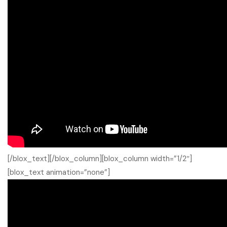
[/blox_text][/blox_column][blox_column width=”1/2″]
[blox_text animation=”none”]