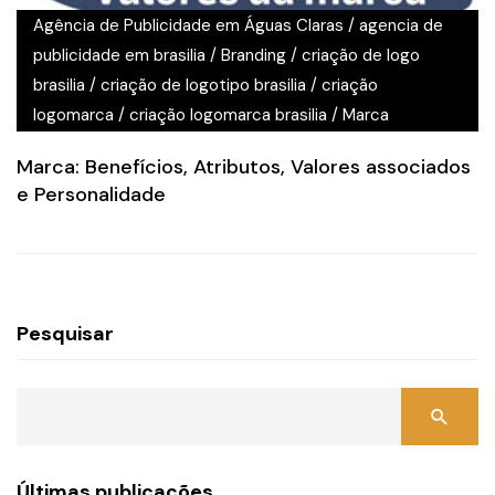
Agência de Publicidade em Águas Claras
/
agencia de
publicidade em brasilia
/
Branding
/
criação de logo
brasilia
/
criação de logotipo brasilia
/
criação
logomarca
/
criação logomarca brasilia
/
Marca
Marca: Benefícios, Atributos, Valores associados
e Personalidade
Pesquisar
Últimas publicações