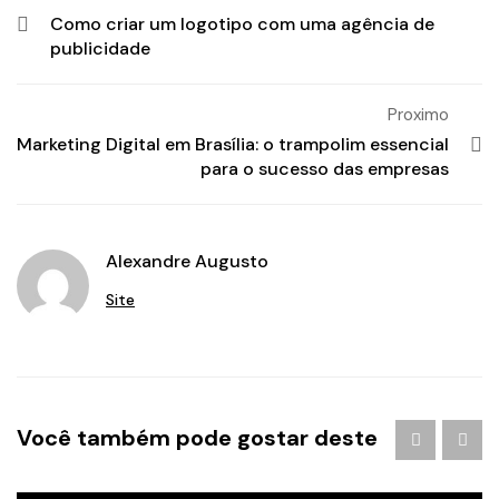
Como criar um logotipo com uma agência de
publicidade
Proximo
Marketing Digital em Brasília: o trampolim essencial
para o sucesso das empresas
Alexandre Augusto
Site
Agência de Publicidade em Águas Claras
/
agencia de
Você também pode gostar deste
publicidade em brasilia
/
Branding
/
criação de logo
brasilia
/
criação de logotipo brasilia
/
criação