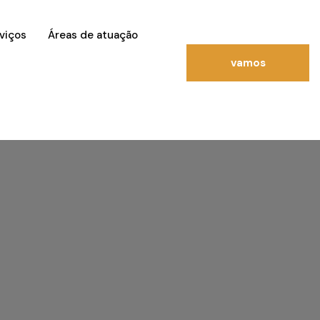
viços
Áreas de atuação
vamos
conversar?