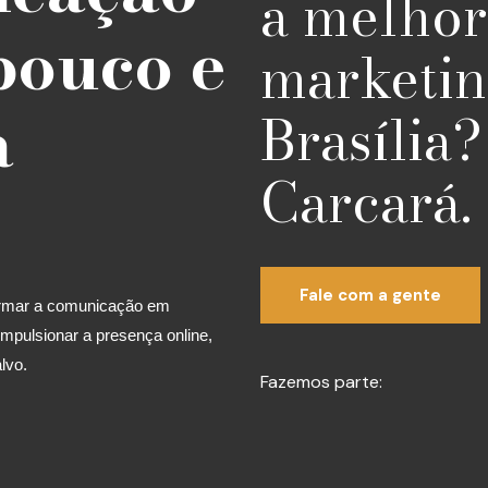
a melhor
pouco e
marketin
a
Brasília
Carcará.
Fale com a gente
formar a comunicação em
mpulsionar a presença online,
lvo.
Fazemos parte: