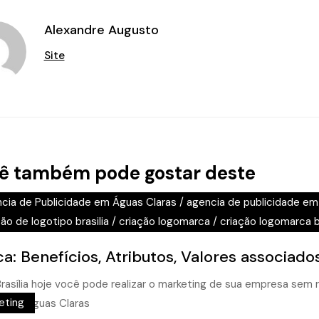
Alexandre Augusto
Site
ê também pode gostar deste
cia de Publicidade em Águas Claras
/
agencia de publicidade em 
ão de logotipo brasilia
/
criação logomarca
/
criação logomarca br
a: Benefícios, Atributos, Valores associado
eting