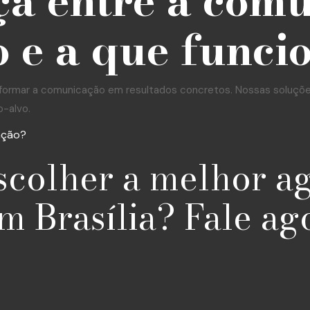
ça entre a com
 e a que funci
formar a comunicação em resultados concretos. Nossas soluções 
o-alvo.
ação?
scolher a melhor a
m Brasília? Fale ag