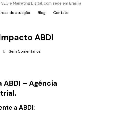
reas de atuação
Blog
Contato
 Impacto ABDI
Sem Comentários
a ABDI – Agência
rial.
nte a ABDI: