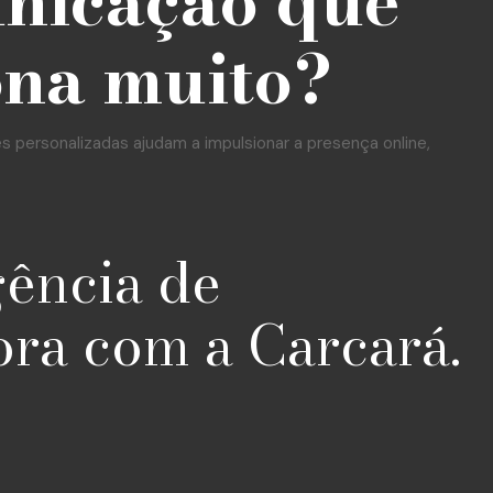
unicação que
ona muito?
personalizadas ajudam a impulsionar a presença online,
gência de
ora com a Carcará.