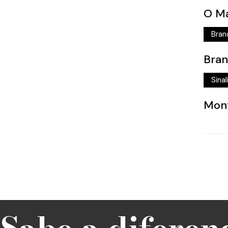
O Ma
Bran
Bran
Sina
Mont