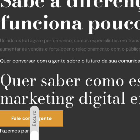
Sabe a diferen
funciona pouco
Unindo estratégia e performance, somos especialistas em trans
aumentar as vendas e fortalecer o relacionamento com o públic
Quer conversar com a gente sobre o futuro da sua comunic
Quer saber como e
marketing digital e
Escuro
Fale com a gente
Fazemos parte: