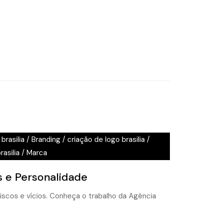
brasilia
/
Branding
/
criação de logo brasilia
/
asilia
/
Marca
s e Personalidade