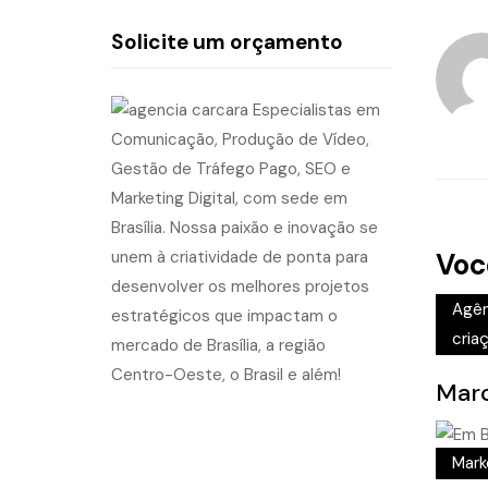
Solicite um orçamento
Voc
Agên
criaç
Marc
Mark