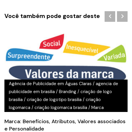
Você também pode gostar deste
Agência de Publicidade em Águas Claras
/
agencia de
publicidade em brasilia
/
Branding
/
criação de logo
brasilia
/
criação de logotipo brasilia
/
criação
logomarca
/
criação logomarca brasilia
/
Marca
Marca: Benefícios, Atributos, Valores associados
e Personalidade