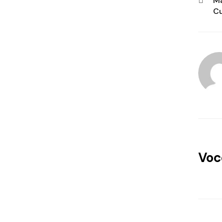
Ma
C
Voc