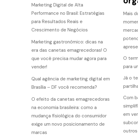
org
Marketing Digital de Alta
Performance no Brasil: Estratégias
Mais d
para Resultados Reais e
moment
Crescimento de Negócios
mercad
potenc
Marketing gastronômico: dicas na
aprese
era das canetas emagrecedoras! O
O ter
que você precisa mudar agora para
para u
vender!
Já o t
Qual agência de marketing digital em
partilh
Brasília – DF você recomenda?
Com ba
O efeito da canetas emagrecedoras
simplif
na economia brasileira: como a
em ver
mudança fisiológica do consumidor
subcon
exige um novo posicionamento de
outros
marcas