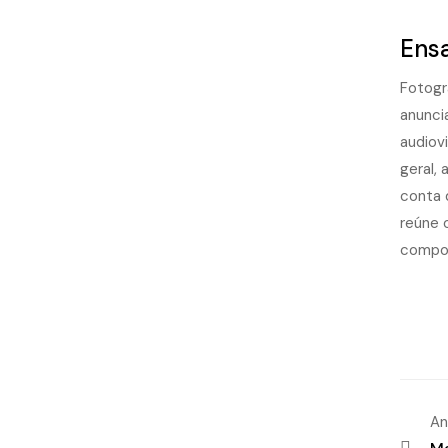
Ensa
Fotogr
anunci
audiovi
geral,
conta 
reúne 
compo
An