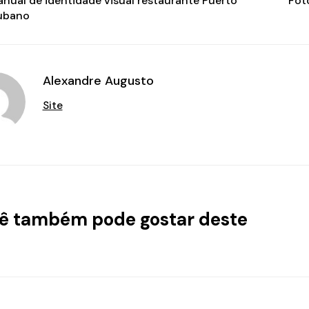
nual de identidade visual restaurante Puerto
Fot
ubano
Alexandre Augusto
Site
ê também pode gostar deste