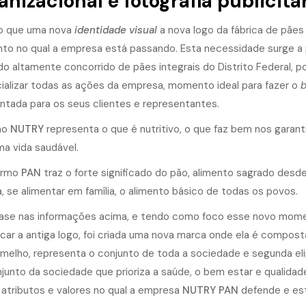
anizacional e fotografia publicitár
o que uma nova
identidade visual
a nova logo da fábrica de pães
o no qual a empresa está passando. Esta necessidade surge a 
o altamente concorrido de pães integrais do Distrito Federal, po
ializar todas as ações da empresa, momento ideal para fazer o
b
ntada para os seus clientes e representantes.
mo
NUTRY
representa o que é nutritivo, o que faz bem nos garanti
ma vida saudável.
ermo
PAN
traz o forte significado do pão, alimento sagrado desde 
a, se alimentar em família, o alimento básico de todas os povos.
se nas informações acima, e tendo como foco esse novo moment
icar a antiga logo, foi criada uma nova marca onde ela é compost
melho, representa o conjunto de toda a sociedade e segunda eli
junto da sociedade que prioriza a saúde, o bem estar e qualidad
 atributos e valores no qual a empresa
NUTRY PAN
defende e est