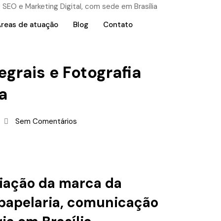
reas de atuação
Blog
Contato
grais e Fotografia
ia
Sem Comentários
iação da marca da
 papelaria, comunicação