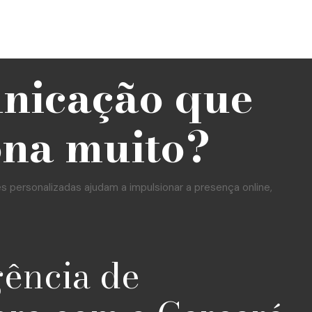
unicação que
ona muito?
personalizadas ajudam a impulsionar a presença online,
gência de