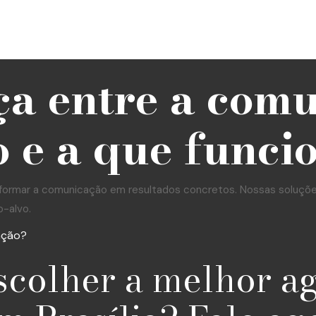
ça entre a com
 e a que funci
formar a comunicação em resultados concretos. Nossas soluções 
o-alvo.
ação?
scolher a melhor a