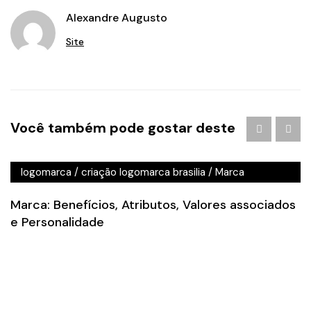
Alexandre Augusto
Site
Agência de Publicidade em Águas Claras
/
agencia de
Você também pode gostar deste
publicidade em brasilia
/
Branding
/
criação de logo
brasilia
/
criação de logotipo brasilia
/
criação
logomarca
/
criação logomarca brasilia
/
Marca
Marca: Benefícios, Atributos, Valores associados
e Personalidade