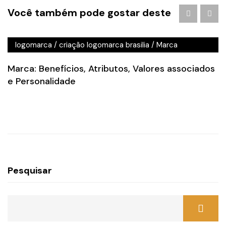
Agência de Publicidade em Águas Claras
/
agencia de
Você também pode gostar deste
publicidade em brasilia
/
Branding
/
criação de logo
brasilia
/
criação de logotipo brasilia
/
criação
logomarca
/
criação logomarca brasilia
/
Marca
Marca: Benefícios, Atributos, Valores associados
e Personalidade
Pesquisar