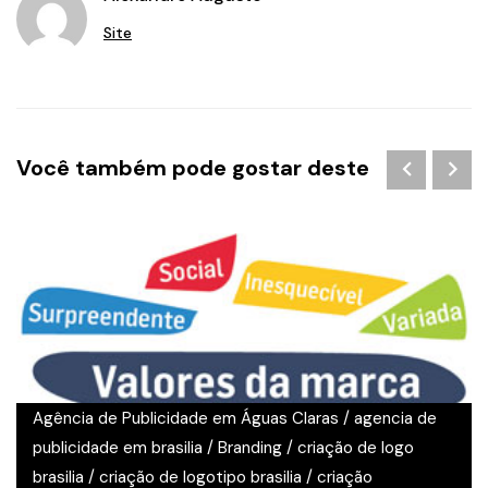
Site
Você também pode gostar deste
Agência de Publicidade em Águas Claras
/
agencia de
publicidade em brasilia
/
Branding
/
criação de logo
brasilia
/
criação de logotipo brasilia
/
criação