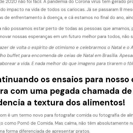
de 2020 não foi fácil. A pandemia do Corona vírus tem gerado p
do impacto na vida de todos os cariocas. Já se passaram 8 me
s de enfrentamento à doença, e cá estamos no final do ano, aind
 não possamos estar perto de todas as pessoas que amamos, p
enovar nossas esperanças em um futuro melhor para todos, não 
razer de volta o espírito de otimismo e celebrarmos o Natal e 
lho buffet para encomenda de ceias de Natal em Brasília. Apes
aborear a vida. E nada melhor do que imagens para tirarem o fôl
tinuando os ensaios para nosso 
ra com uma pegada chamada de 
dencia a textura dos alimentos!
orn é um termo novo para fotografar comida ou fotografia de ali
lgo como Pornô de Comida. Mas calma, não têm absolutamente na
a forma diferenciada de apresentar pratos.