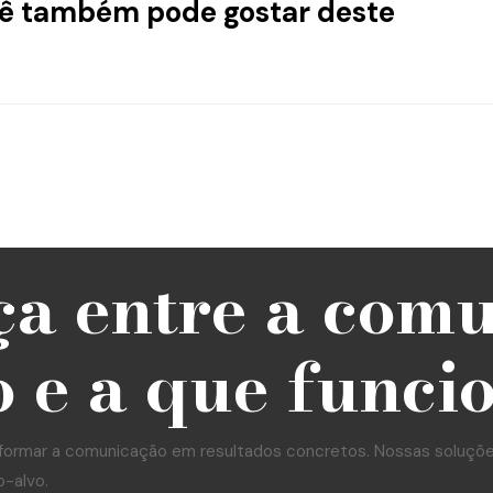
ê também pode gostar deste
ça entre a com
 e a que funci
formar a comunicação em resultados concretos. Nossas soluções 
o-alvo.