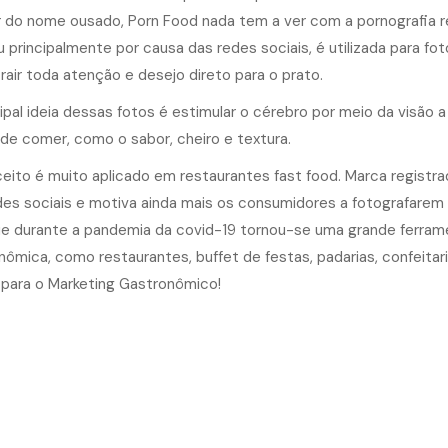
 do nome ousado,
Porn Food
nada tem a ver com a pornografia re
iu principalmente por causa das redes sociais, é utilizada para f
rair toda atenção e desejo direto para o prato.
cipal ideia dessas fotos é estimular o cérebro por meio da visão 
 de comer, como o sabor, cheiro e textura.
eito é muito aplicado em restaurantes fast food. Marca registr
des sociais e motiva ainda mais os consumidores a fotografare
e durante a pandemia da covid-19 tornou-se uma grande ferram
nômica, como restaurantes, buffet de festas, padarias, confeitari
s para o Marketing Gastronômico!