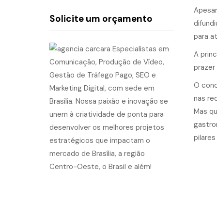
Apesar
Solicite um orçamento
difund
para at
A prin
prazer
O conc
nas re
Mas qu
gastro
pilare