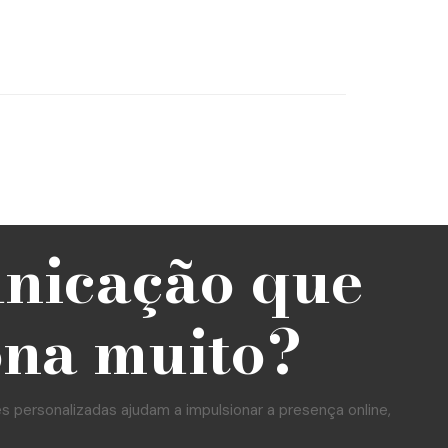
unicação que
ona muito?
personalizadas ajudam a impulsionar a presença online,