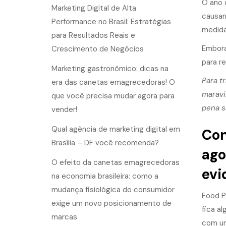
O ano 
Marketing Digital de Alta
causan
Performance no Brasil: Estratégias
medida
para Resultados Reais e
Embora
Crescimento de Negócios
para r
Marketing gastronômico: dicas na
Para t
era das canetas emagrecedoras! O
maravi
que você precisa mudar agora para
pena s
vender!
Qual agência de marketing digital em
Con
Brasília – DF você recomenda?
ago
O efeito da canetas emagrecedoras
evi
na economia brasileira: como a
mudança fisiológica do consumidor
Food P
exige um novo posicionamento de
fica a
marcas
com um