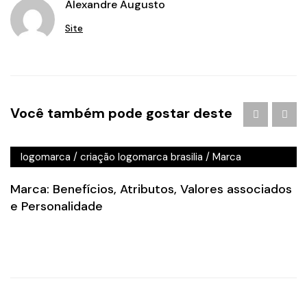
Alexandre Augusto
Site
Agência de Publicidade em Águas Claras
/
agencia de
Você também pode gostar deste
publicidade em brasilia
/
Branding
/
criação de logo
brasilia
/
criação de logotipo brasilia
/
criação
logomarca
/
criação logomarca brasilia
/
Marca
Marca: Benefícios, Atributos, Valores associados
e Personalidade