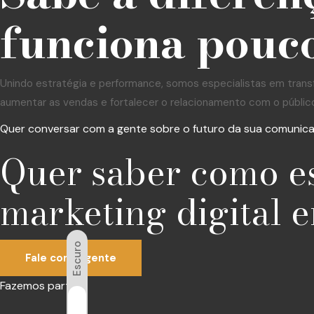
funciona pouco
Unindo estratégia e performance, somos especialistas em trans
aumentar as vendas e fortalecer o relacionamento com o públic
Quer conversar com a gente sobre o futuro da sua comunic
Quer saber como e
marketing digital e
Escuro
Fale com a gente
Fazemos parte:
Luz