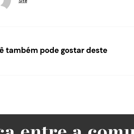
Site
ê também pode gostar deste
ça entre a com