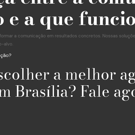
 e a que funci
formar a comunicação em resultados concretos. Nossas soluções 
o-alvo.
ação?
scolher a melhor a
m Brasília? Fale ag