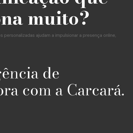
ona muito?
personalizadas ajudam a impulsionar a presença online,
gência de
ora com a Carcará.