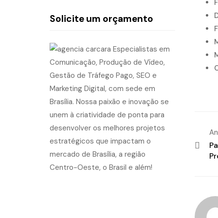
F
D
Solicite um orçamento
F
M
M
C
An
Pa
Pr