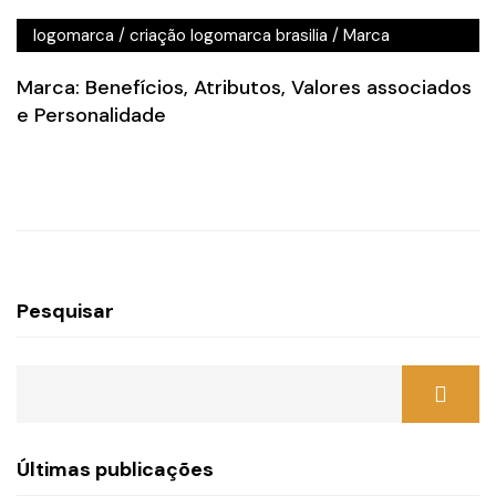
brasilia
/
criação de logotipo brasilia
/
criação
logomarca
/
criação logomarca brasilia
/
Marca
Marca: Benefícios, Atributos, Valores associados
e Personalidade
Pesquisar
Últimas publicações