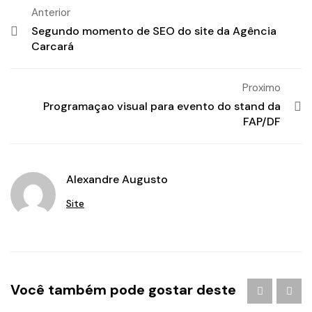
Anterior
Segundo momento de SEO do site da Agência
Carcará
Proximo
Programaçao visual para evento do stand da
FAP/DF
Alexandre Augusto
Site
Agência de Publicidade em Águas Claras
/
agencia de
Você também pode gostar deste
publicidade em brasilia
/
Branding
/
criação de logo