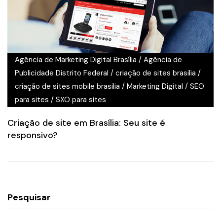
Agência de Marketing Digital Brasília
/
Agência de
Publicidade Distrito Federal
/
criação de sites brasilia
/
criação de sites mobile brasilia
/
Marketing Digital
/
SEO
para sites
/
SXO para sites
Criação de site em Brasília: Seu site é
responsivo?
Pesquisar