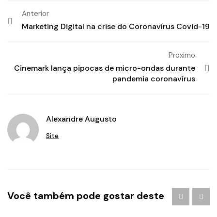
Anterior
Marketing Digital na crise do Coronavírus Covid-19
Proximo
Cinemark lança pipocas de micro-ondas durante
pandemia coronavírus
Alexandre Augusto
Site
Agência de Publicidade DF
/
Agência de Publicidade
Você também pode gostar deste
Distrito Federal
/
Agência de Publicidade em Águas
Claras
/
agencia de publicidade em brasilia
/
Agência de