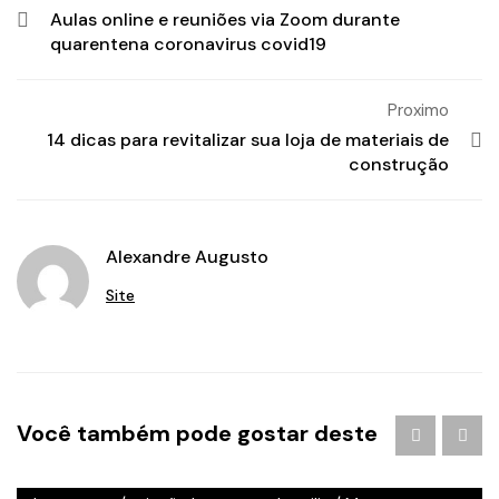
Aulas online e reuniões via Zoom durante
quarentena coronavirus covid19
Proximo
14 dicas para revitalizar sua loja de materiais de
construção
Alexandre Augusto
Site
Agência de Publicidade em Águas Claras
/
agencia de
Você também pode gostar deste
publicidade em brasilia
/
Branding
/
criação de logo
brasilia
/
criação de logotipo brasilia
/
criação