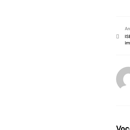
An
IS
im
Voc