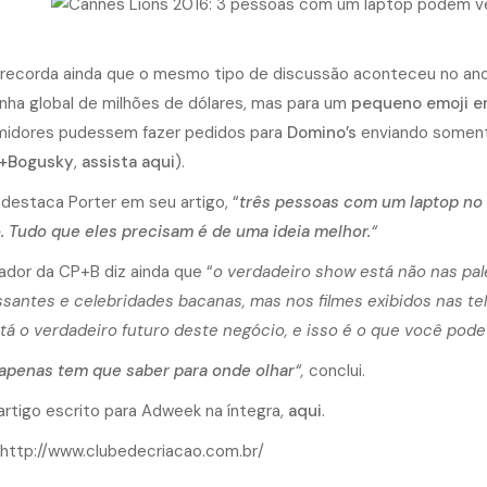
 recorda ainda que o mesmo tipo de discussão aconteceu no ano
ha global de milhões de dólares, mas para um
pequeno emoji e
idores pudessem fazer pedidos para
Domino’s
enviando somente
r+Bogusky
,
assista aqui
).
 destaca Porter em seu artigo, “
três pessoas com um laptop no
 Tudo que eles precisam é de uma ideia melhor.
“
ador da CP+B diz ainda que “
o verdadeiro show está não nas pal
ssantes e celebridades bacanas, mas nos filmes exibidos nas tel
tá o verdadeiro futuro deste negócio, e isso é o que você po
apenas tem que saber para onde olhar
“,
conclui.
 artigo escrito para Adweek na íntegra,
aqui
.
 http://www.clubedecriacao.com.br/