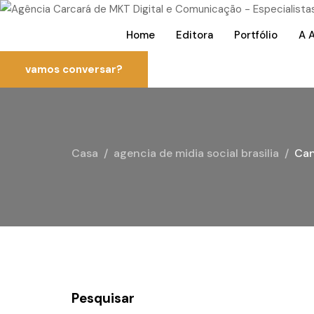
Home
Editora
Portfólio
A 
vamos conversar?
Casa
agencia de midia social brasilia
Can
Pesquisar