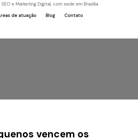
reas de atuação
Blog
Contato
equenos vencem os