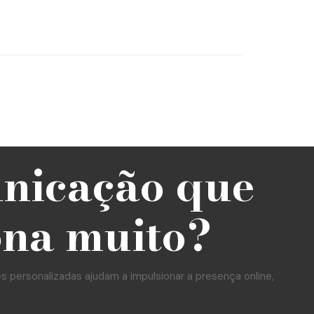
unicação que
ona muito?
personalizadas ajudam a impulsionar a presença online,