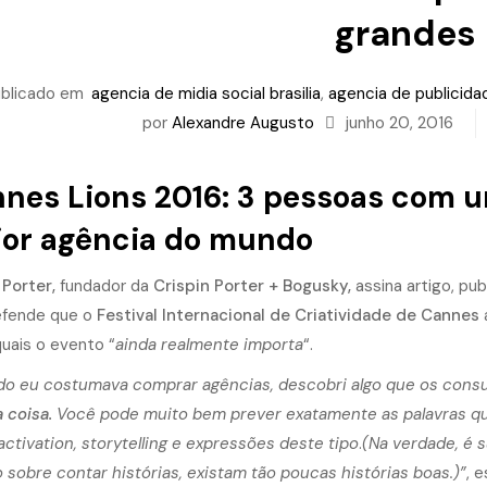
grandes
blicado em
agencia de midia social brasilia
,
agencia de publicidad
por
Alexandre Augusto
junho 20, 2016
nes Lions 2016: 3 pessoas com 
or agência do mundo
Porter,
fundador da
Crispin Porter + Bogusky,
assina artigo, pu
efende que o
Festival Internacional de Criatividade de Cannes
quais o evento “
ainda realmente importa
“.
o eu costumava comprar agências, descobri algo que os consul
coisa.
Você pode muito bem prever exatamente as palavras que
activation, storytelling e expressões deste tipo
.
(Na verdade, é 
o sobre contar histórias, existam tão poucas histórias boas.)”
, 