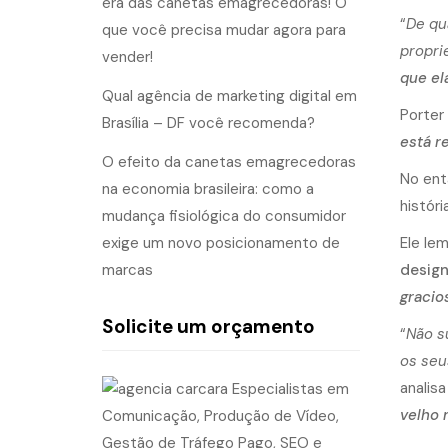
era das canetas emagrecedoras! O
“
De qu
que você precisa mudar agora para
propri
vender!
que ela
Qual agência de marketing digital em
Porter
Brasília – DF você recomenda?
está r
O efeito da canetas emagrecedoras
No ent
na economia brasileira: como a
história
mudança fisiológica do consumidor
exige um novo posicionamento de
Ele le
marcas
design
gracio
Solicite um orçamento
“
Não s
os seu
analis
velho 