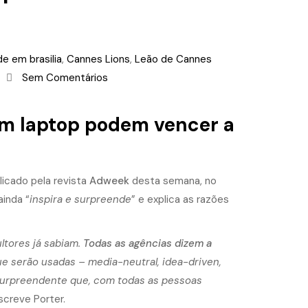
e em brasilia
,
Cannes Lions
,
Leão de Cannes
Sem Comentários
um laptop podem vencer a
blicado pela revista
Adweek
desta semana,
no
ainda “
inspira e surpreende
” e explica as razões
tores já sabiam.
Todas as agências dizem a
 serão usadas – media-neutral, idea-driven,
surpreendente que, com todas as pessoas
escreve Porter.