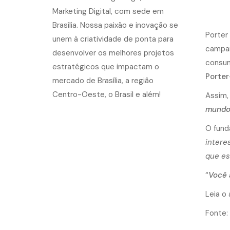
Porter
campan
consum
Porte
Assim,
mundo.
O fund
intere
que es
“
Você 
Leia o
Fonte: