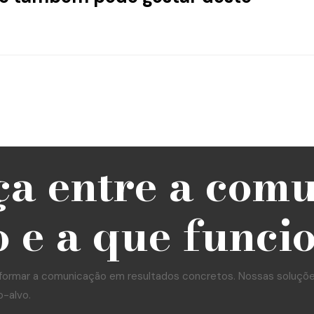
ça entre a com
 e a que funci
formar a comunicação em resultados concretos. Nossas soluções 
o-alvo.