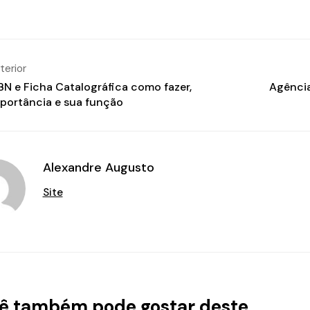
terior
BN e Ficha Catalográfica como fazer,
Agência
portância e sua função
Alexandre Augusto
Site
ê também pode gostar deste