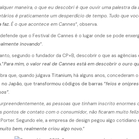
alquer maneira, o que eu descobri é que ouvir uma palestra da 
etários é praticamente um desperdício de tempo. Tudo que voc
 faz.
É o que acontece em Cannes
“, observa.
 defende que o Festival de Cannes é o lugar onde se pode enxerg
ealmente inovando
“.
anto, segundo o fundador da CP+B, descobrir o que as agências
.”
Para mim, o valor real de Cannes está em descobrir o ouro qu
mbra que, quando julgava
Titanium,
há alguns anos, concederam o
 no Japão
, que
transformou códigos de barras “
feios e onipre
sos”
.
urpreendentemente, as pessoas que tinham inscrito enormes c
s pontos de contato com o consumidor, não ficaram muito feliz
a Porter. Segundo ele, a empresa de design pegou algo cotidiano e
muito bem, realmente criou algo novo.
”