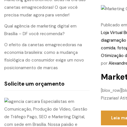
canetas emagrecedoras! O que você
precisa mudar agora para vender!
Publicado e
Qual agência de marketing digital em
Loja Virtual Br
Brasília – DF você recomenda?
diagramação
O efeito da canetas emagrecedoras na
comida
,
fotog
economia brasileira: como a mudança
Otimização d
fisiológica do consumidor exige um novo
por
Alexandr
posicionamento de marcas
Market
Solicite um orçamento
[blox_row][b
Pizzarias! At
Leia ma