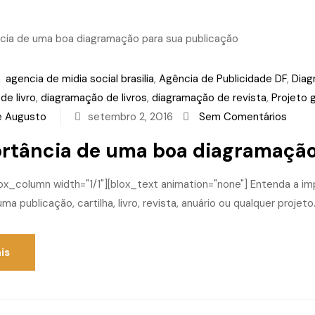
m
agencia de midia social brasilia
,
Agência de Publicidade DF
,
Diag
de livro
,
diagramação de livros
,
diagramação de revista
,
Projeto 
e Augusto
setembro 2, 2016
Sem Comentários
rtância de uma boa diagramação
lox_column width="1/1"][blox_text animation="none"] Entenda a 
uma publicação, cartilha, livro, revista, anuário ou qualquer projet
is