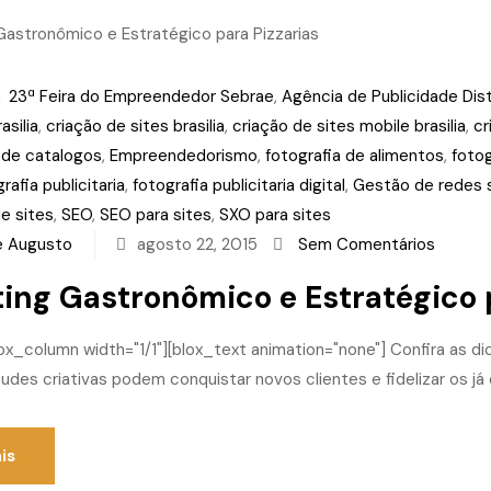
m
23ª Feira do Empreendedor Sebrae
,
Agência de Publicidade Dist
asilia
,
criação de sites brasilia
,
criação de sites mobile brasilia
,
cr
 de catalogos
,
Empreendedorismo
,
fotografia de alimentos
,
foto
rafia publicitaria
,
fotografia publicitaria digital
,
Gestão de redes s
e sites
,
SEO
,
SEO para sites
,
SXO para sites
e Augusto
agosto 22, 2015
Sem Comentários
ing Gastronômico e Estratégico p
lox_column width="1/1"][blox_text animation="none"] Confira as 
itudes criativas podem conquistar novos clientes e fidelizar os j
is