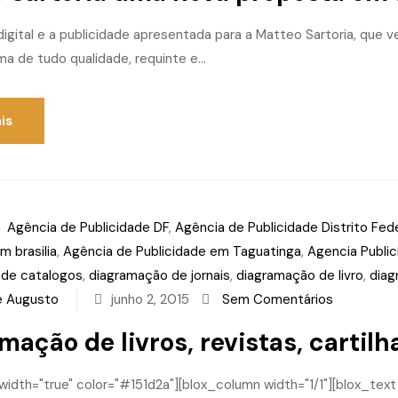
igital e a publicidade apresentada para a Matteo Sartoria, que v
a de tudo qualidade, requinte e...
is
m
Agência de Publicidade DF
,
Agência de Publicidade Distrito Fed
m brasilia
,
Agência de Publicidade em Taguatinga
,
Agencia Public
 de catalogos
,
diagramação de jornais
,
diagramação de livro
,
diag
e Augusto
junho 2, 2015
Sem Comentários
mação de livros, revistas, cartil
lwidth="true" color="#151d2a"][blox_column width="1/1"][blox_te