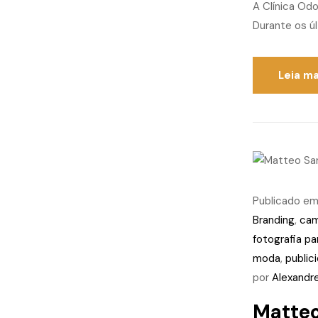
A Clínica Odo
Durante os ú
Leia ma
Publicado e
Branding
,
cam
fotografia pa
moda
,
public
por
Alexandr
Matteo