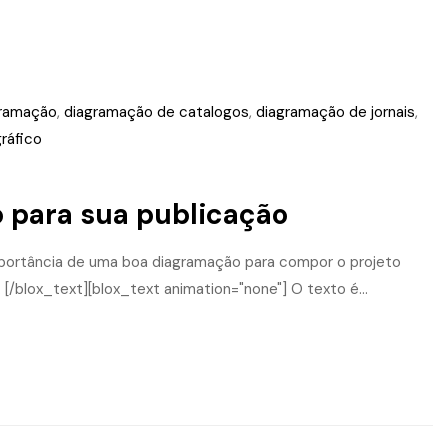
ramação
,
diagramação de catalogos
,
diagramação de jornais
,
gráfico
 para sua publicação
importância de uma boa diagramação para compor o projeto
o. [/blox_text][blox_text animation="none"] O texto é...