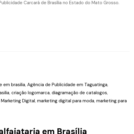
Publicidade Carcará de Brasília no Estado do Mato Grosso.
e em brasilia
,
Agência de Publicidade em Taguatinga
,
silia
,
criação logomarca
,
diagramação de catalogos
,
,
Marketing Digital
,
marketing digital para moda
,
marketing para
lfaiataria em Brasília