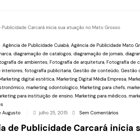
m
Agência de Publicidade Cuiabá
,
Agência de Publicidade Mato G
marca
,
diagramação de catalogos
,
diagramação de jornais
,
diagra
tografia de ambientes
,
Fotografia de arquitetura
,
Fotografia de
 interiores
,
fotografia publicitaria
,
Gestão de conteúdo
,
Gestão d
Marketing digital estética
,
Marketing Digital Média Empresa
,
Marke
astronômico
,
marketing odontologico
,
Marketing para chefs
,
marke
rketing para instituição de ensino
,
Marketing para médicos
,
mark
es
e Augusto
julho 25, 2015
Sem Comentários
a de Publicidade Carcará inicia