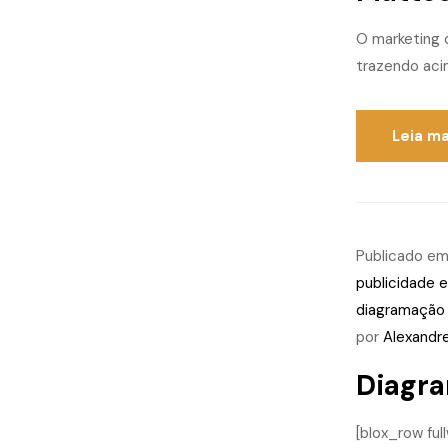
O marketing d
trazendo acim
Leia ma
Publicado e
publicidade e
diagramação
por
Alexandr
Diagra
[blox_row ful