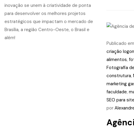
Publicado e
criação logo
alimentos
,
fo
Fotografia de
construtura
,
marketing g
faculdade
,
ma
SEO para sit
por
Alexandr
Agênci