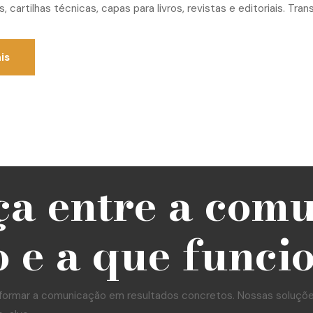
tas, cartilhas técnicas, capas para livros, revistas e editoriais. Tr
is
ça entre a com
 e a que funci
formar a comunicação em resultados concretos. Nossas soluções 