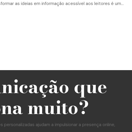
ansformar as ideias em informação acessível aos leitores é um...
unicação que
ona muito?
personalizadas ajudam a impulsionar a presença online,