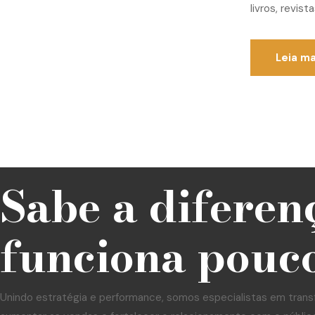
livros, revis
Leia ma
Sabe a diferen
funciona pouco
Unindo estratégia e performance, somos especialistas em trans