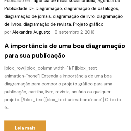
Publicado em
agencia de midia social brasilia
,
Agência de
Publicidade DF
,
Diagramação
,
diagramação de catalogos
,
diagramação de jornais
,
diagramação de livro
,
diagramação
de livros
,
diagramação de revista
,
Projeto gráfico
por
Alexandre Augusto
setembro 2, 2016
A importância de uma boa diagramação
para sua publicação
[blox_row][blox_column width="1/1"][blox_text
animation="none"] Entenda a importância de uma boa
diagramação para compor o projeto gráfico para uma
publicação, cartilha, livro, revista, anuário ou qualquer
projeto. [/blox_text][blox_text animation="none"] O texto
é...
Leia mais