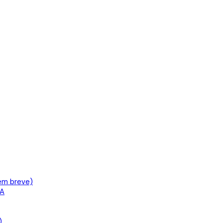
em breve)
IA
)