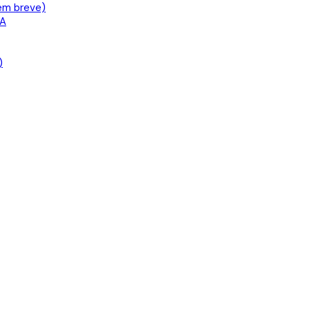
em breve)
IA
)