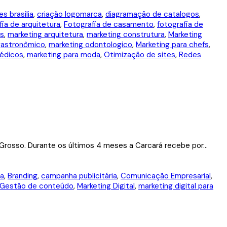
es brasilia
,
criação logomarca
,
diagramação de catalogos
,
ia de arquitetura
,
Fotografia de casamento
,
fotografia de
is
,
marketing arquitetura
,
marketing construtura
,
Marketing
gastronômico
,
marketing odontologico
,
Marketing para chefs
,
médicos
,
marketing para moda
,
Otimização de sites
,
Redes
 Grosso. Durante os últimos 4 meses a Carcará recebe por...
ga
,
Branding
,
campanha publicitária
,
Comunicação Empresarial
,
Gestão de conteúdo
,
Marketing Digital
,
marketing digital para