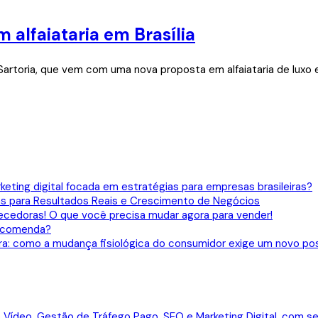
 alfaiataria em Brasília
artoria, que vem com uma nova proposta em alfaiataria de luxo em
eting digital focada em estratégias para empresas brasileiras?
gias para Resultados Reais e Crescimento de Negócios
ecedoras! O que você precisa mudar agora para vender!
 recomenda?
ira: como a mudança fisiológica do consumidor exige um novo p