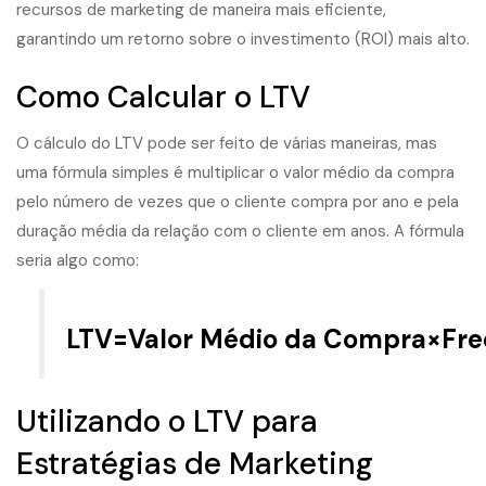
recursos de marketing de maneira mais eficiente,
garantindo um retorno sobre o investimento (ROI) mais alto.
Como Calcular o LTV
O cálculo do LTV pode ser feito de várias maneiras, mas
uma fórmula simples é multiplicar o valor médio da compra
pelo número de vezes que o cliente compra por ano e pela
duração média da relação com o cliente em anos. A fórmula
seria algo como:
L
T
V
=
Va
l
or
Mé
d
i
o
d
a
C
o
m
p
r
a
×
F
re
Utilizando o LTV para
Estratégias de Marketing