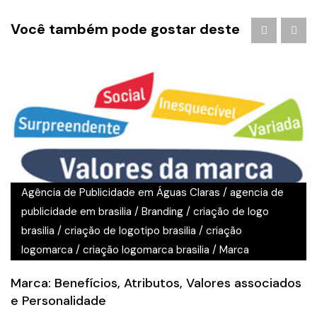
Você também pode gostar deste
Agência de Publicidade em Águas Claras
/
agencia de
publicidade em brasilia
/
Branding
/
criação de logo
brasilia
/
criação de logotipo brasilia
/
criação
logomarca
/
criação logomarca brasilia
/
Marca
Marca: Benefícios, Atributos, Valores associados
e Personalidade