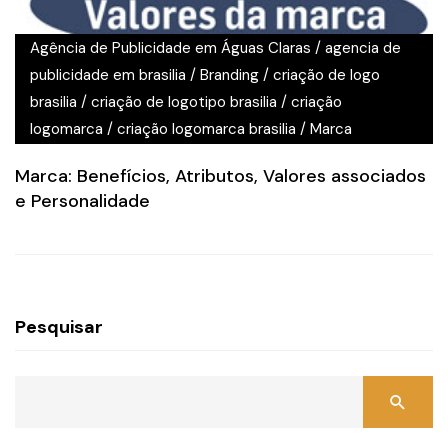
Agência de Publicidade em Águas Claras
/
agencia de
publicidade em brasilia
/
Branding
/
criação de logo
brasilia
/
criação de logotipo brasilia
/
criação
logomarca
/
criação logomarca brasilia
/
Marca
Marca: Benefícios, Atributos, Valores associados
e Personalidade
Pesquisar