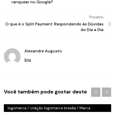
ranquear no Google?
Proximo
O que é o Split Payment: Respondendo às Dúvidas
do Dia a Dia
Alexandre Augusto
Site
Agência de Publicidade em Águas Claras
/
agencia de
Você também pode gostar deste
publicidade em brasilia
/
Branding
/
criação de logo
brasilia
/
criação de logotipo brasilia
/
criação
logomarca
/
criação logomarca brasilia
/
Marca