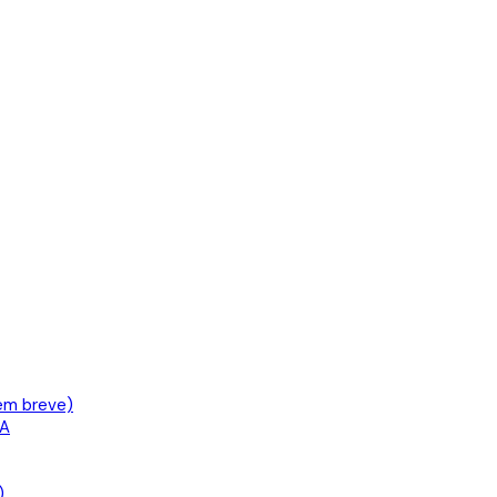
em breve)
IA
)