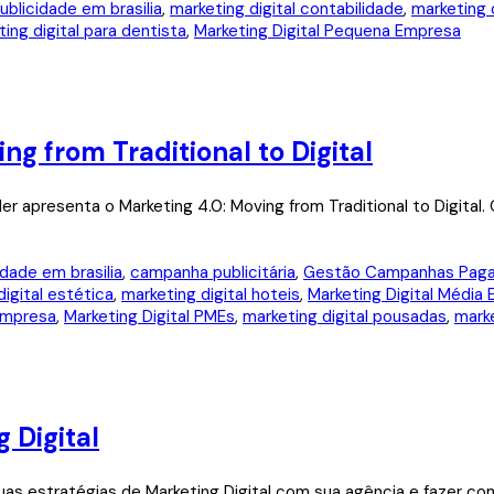
ublicidade em brasilia
,
marketing digital contabilidade
,
marketing 
ing digital para dentista
,
Marketing Digital Pequena Empresa
ng from Traditional to Digital
er apresenta o Marketing 4.0: Moving from Traditional to Digital
dade em brasilia
,
campanha publicitária
,
Gestão Campanhas Pag
digital estética
,
marketing digital hoteis
,
Marketing Digital Média
Empresa
,
Marketing Digital PMEs
,
marketing digital pousadas
,
marke
 Digital
as estratégias de Marketing Digital com sua agência e fazer com