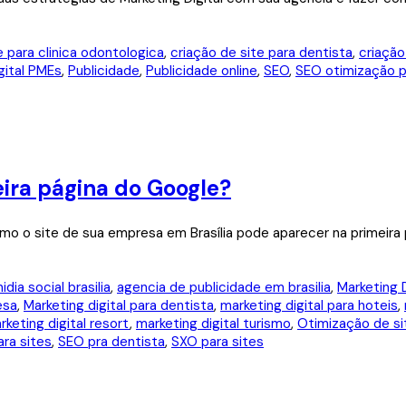
e para clinica odontologica
,
criação de site para dentista
,
criação
gital PMEs
,
Publicidade
,
Publicidade online
,
SEO
,
SEO otimização p
eira página do Google?
o o site de sua empresa em Brasília pode aparecer na primeira p
dia social brasilia
,
agencia de publicidade em brasilia
,
Marketing D
esa
,
Marketing digital para dentista
,
marketing digital para hoteis
,
rketing digital resort
,
marketing digital turismo
,
Otimização de si
ra sites
,
SEO pra dentista
,
SXO para sites