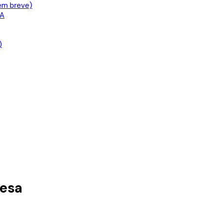
em breve)
IA
)
resa