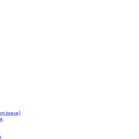
em breve)
IA
)