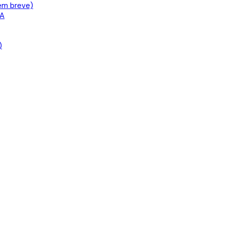
em breve)
IA
)