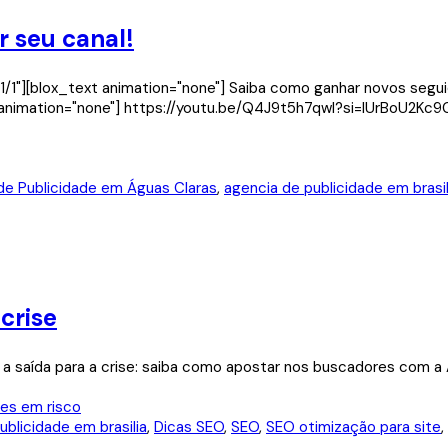
 seu canal!
="1/1"][blox_text animation="none"] Saiba como ganhar novos se
t animation="none"] https://youtu.be/Q4J9t5h7qwI?si=lUrBoU2Kc9
de Publicidade em Águas Claras
,
agencia de publicidade em brasil
crise
 saída para a crise: saiba como apostar nos buscadores com a Ag
ublicidade em brasilia
,
Dicas SEO
,
SEO
,
SEO otimização para site
,