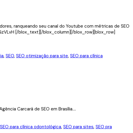
guidores, ranqueando seu canal do Youtube com métricas de SEO
GzVLvH [/blox_text][/blox_column][/blox_row][blox_row]
ia
,
SEO
,
SEO otimização para site
,
SEO para clínica
ência Carcará de SEO em Brasília....
SEO para clínica odontológica
,
SEO para sites
,
SEO pra