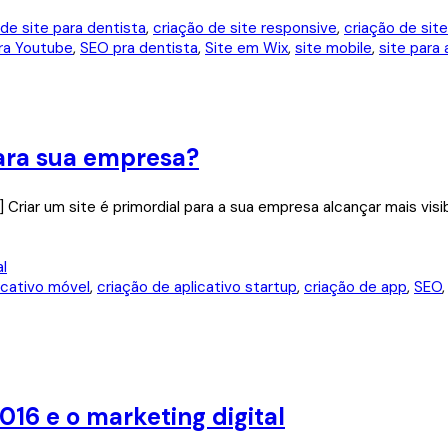
 de site para dentista
,
criação de site responsive
,
criação de site
ra Youtube
,
SEO pra dentista
,
Site em Wix
,
site mobile
,
site para
para sua empresa?
] Criar um site é primordial para a sua empresa alcançar mais vi
icativo móvel
,
criação de aplicativo startup
,
criação de app
,
SEO
6 e o marketing digital