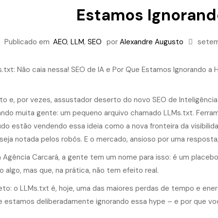
Estamos Ignorand
Publicado em
AEO
,
LLM
,
SEO
por
Alexandre Augusto
setem
to e, por vezes, assustador deserto do novo SEO de Inteligência 
ndo muita gente: um pequeno arquivo chamado LLMs.txt. Ferrame
do estão vendendo essa ideia como a nova fronteira da visibilida
seja notada pelos robôs. E o mercado, ansioso por uma resposta
a Agência Carcará, a gente tem um nome para isso: é um placebo 
 algo, mas que, na prática, não tem efeito real.
eto: o LLMs.txt é, hoje, uma das maiores perdas de tempo e energ
e estamos deliberadamente ignorando essa hype – e por que v