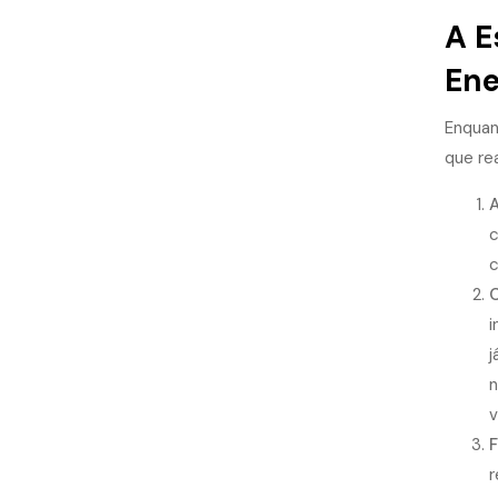
A E
Ene
Enquan
que rea
A
c
c
C
i
j
n
v
F
r