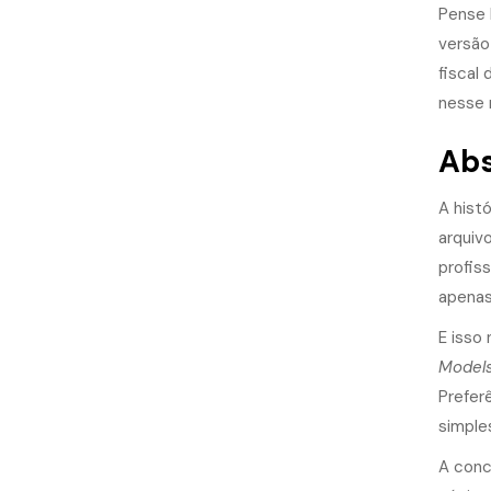
Pense 
versão
fiscal
nesse 
Abs
A hist
arquiv
profis
apenas
E isso
Model
Prefer
simple
A conc