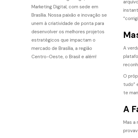
arquivo
instan
“corrig
Mas
A verd
plataf
reconh
O próp
tudo” 
te man
A F
Mas a 
provav