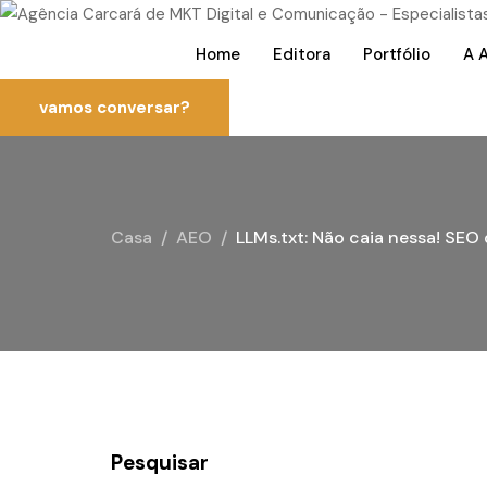
Home
Editora
Portfólio
A 
vamos conversar?
Casa
AEO
LLMs.txt: Não caia nessa! SEO
Pesquisar