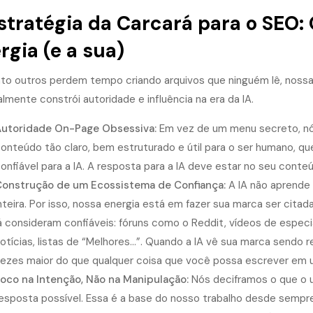
stratégia da Carcará para o
SEO
:
rgia (e a sua)
to outros perdem tempo criando arquivos que ninguém lê, nossa
lmente constrói autoridade e influência na era da IA.
utoridade On-Page Obsessiva:
Em vez de um menu secreto, nós
onteúdo tão claro, bem estruturado e útil para o ser humano, que
onfiável para a IA. A resposta para a IA deve estar no seu conte
onstrução de um Ecossistema de Confiança:
A IA não aprende 
nteira. Por isso, nossa energia está em fazer sua marca ser cita
á consideram confiáveis: fóruns como o Reddit, vídeos de especi
otícias, listas de “Melhores…”. Quando a IA vê sua marca sendo
ezes maior do que qualquer coisa que você possa escrever em um
oco na Intenção, Não na Manipulação:
Nós deciframos o que o 
esposta possível. Essa é a base do nosso trabalho desde sempre, 