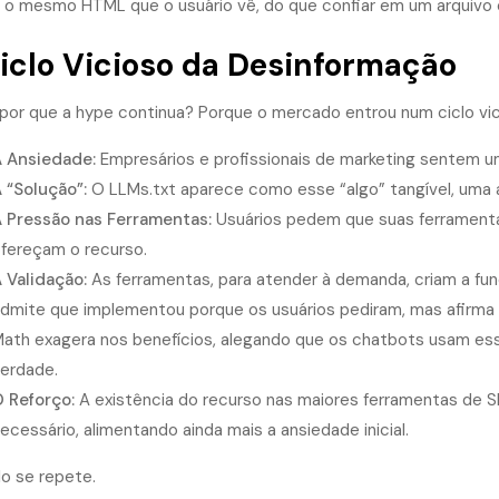
, o mesmo HTML que o usuário vê, do que confiar em um arquivo 
iclo Vicioso da Desinformação
 por que a hype continua? Porque o mercado entrou num ciclo vic
 Ansiedade:
Empresários e profissionais de marketing sentem um
 “Solução”:
O LLMs.txt aparece como esse “algo” tangível, uma 
 Pressão nas Ferramentas:
Usuários pedem que suas ferramentas
fereçam o recurso.
 Validação:
As ferramentas, para atender à demanda, criam a func
dmite que implementou porque os usuários pediram, mas afirma q
ath exagera nos benefícios, alegando que os chatbots usam ess
erdade.
 Reforço:
A existência do recurso nas maiores ferramentas de S
ecessário, alimentando ainda mais a ansiedade inicial.
lo se repete.