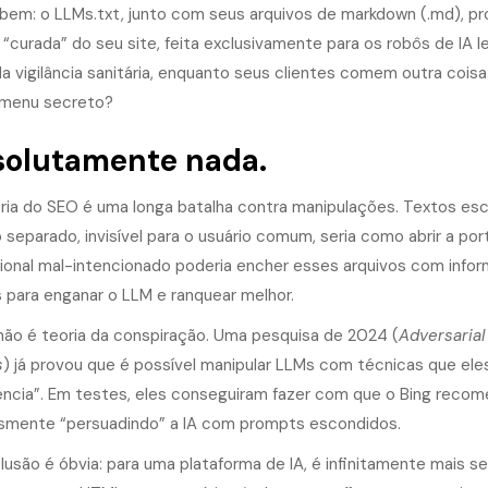
bem: o LLMs.txt, junto com seus arquivos de markdown (.md), p
 “curada” do seu site, feita exclusivamente para os robôs de IA
 da vigilância sanitária, enquanto seus clientes comem outra co
menu secreto?
olutamente nada.
ória do SEO é uma longa batalha contra manipulações. Textos es
o separado, invisível para o usuário comum, seria como abrir a p
sional mal-intencionado poderia encher esses arquivos com info
 para enganar o LLM e ranquear melhor.
 não é teoria da conspiração. Uma pesquisa de 2024 (
Adversarial
s
) já provou que é possível manipular LLMs com técnicas que e
ência”. Em testes, eles conseguiram fazer com que o Bing reco
smente “persuadindo” a IA com prompts escondidos.
lusão é óbvia: para uma plataforma de IA, é infinitamente mais s