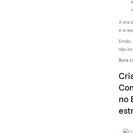
e
v
A era 
e a re
Então,
não es
Bora c
Cri
Com
no 
est