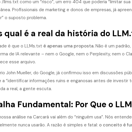
 /llms.txt como um “risco”, um erro 404 que poderia “limitar sua
tânea. Profissionais de marketing e donos de empresas, já apreen
ir” o suposto problema.
 qual é a real da história do LLM.
ade é que o LLMs.txt
é apenas uma proposta.
Não é um padrão, 
orma de IA relevante – nem o Google, nem o Perplexity, nem o Cl
ece esse arquivo.
rio John Mueller, do Google, já confirmou isso em discussões pú
e a “identificar informações ruins e enganosas antes de investi
da a real, a gente escuta.
alha Fundamental: Por Que o LLM
nossa análise na Carcará vai além do “ninguém usa”. Nós enten
elmente nunca usarão. A razão é simples e fatal:
o conceito é fu