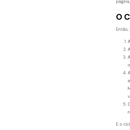
página
O C
Então,
A
A
A
o
A
a
M
v
O
n
E o cic