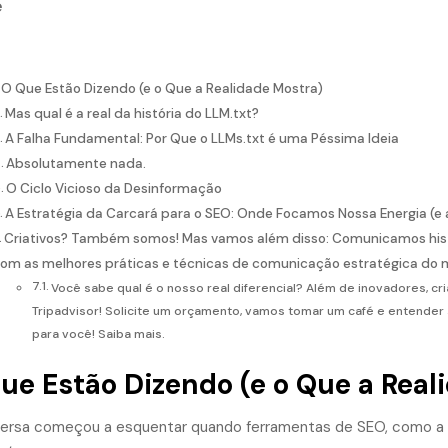
e
O Que Estão Dizendo (e o Que a Realidade Mostra)
Mas qual é a real da história do LLM.txt?
A Falha Fundamental: Por Que o LLMs.txt é uma Péssima Ideia
Absolutamente nada.
O Ciclo Vicioso da Desinformação
A Estratégia da Carcará para o SEO: Onde Focamos Nossa Energia (e 
Criativos? Também somos! Mas vamos além disso: Comunicamos histór
om as melhores práticas e técnicas de comunicação estratégica do 
Você sabe qual é o nosso real diferencial? Além de inovadores, c
Tripadvisor! Solicite um orçamento, vamos tomar um café e entender
para você! Saiba mais.
ue Estão Dizendo (e o Que a Real
ersa começou a esquentar quando ferramentas de SEO, como a S