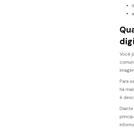
d
a
Qua
dig
Você j
comuni
imagen
Para s
há mai
é desc
Diante
princi
inform