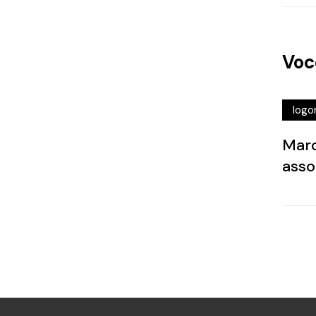
Agên
Voc
publ
brasi
logo
Marc
asso