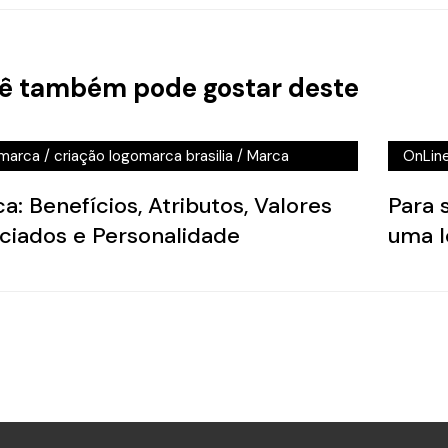
Claras
de Pub
cia de Publicidade em Águas Claras
/
agencia de
Águas 
ê também pode gostar deste
icidade em brasilia
/
Branding
/
criação de logo
Criaçã
lia
/
criação de logotipo brasilia
/
criação
Online 
marca
/
criação logomarca brasilia
/
Marca
OnLin
a: Benefícios, Atributos, Valores
Para 
ciados e Personalidade
uma l