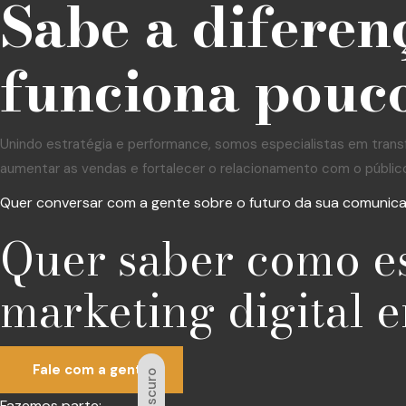
Sabe a diferen
funciona pouco
Unindo estratégia e performance, somos especialistas em trans
aumentar as vendas e fortalecer o relacionamento com o públic
Quer conversar com a gente sobre o futuro da sua comunic
Quer saber como e
marketing digital e
Fale com a gente
Escuro
Fazemos parte: