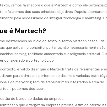
texto, vamos falar sobre o que é Martech e como ele potencial
to e falaremos dos seus principais objetivos. Depois, abordarem
palmente pela necessidade de integrar tecnologia e marketing. Co
ue é Martech?
me destacamos no início do texto, o termo Martech nasceu da un
as que aplicam o conceito, portanto, não necessariamente são a
chine learning, realidade aumentada e inteligência artificial. O 
er considerado algo tecnológico.
contexto, é válido dizer que o Martech trata de ferramentas e es
l utilizam para otimizar a performance das mais variadas estraté
ionais de marketing têm de trabalhar mais integrados à área de TI
artech, podemos destacar:
estão do banco de dados da empresa;
dentificar o que o target da empresa precisa, a fim de ofertar is