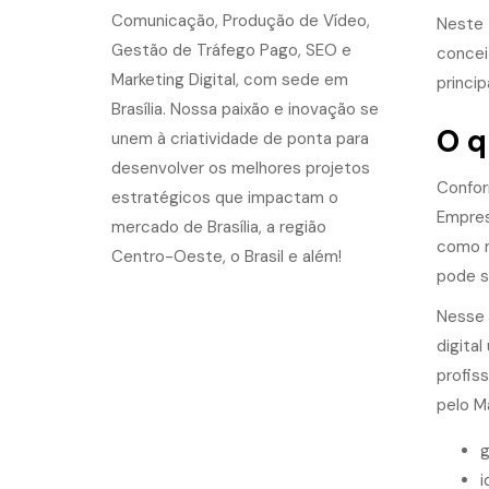
Neste 
concei
princi
O q
Confor
Empres
como ma
pode s
Nesse 
digita
profiss
pelo M
g
i