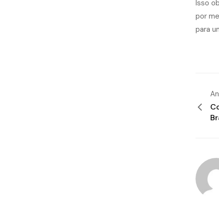
Isso o
por me
para u
An
Co
Br