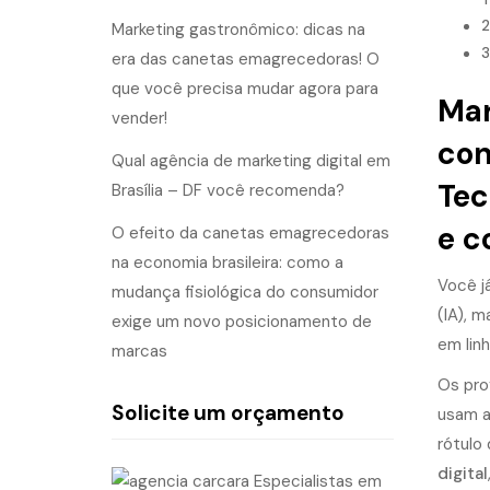
Marketing gastronômico: dicas na
era das canetas emagrecedoras! O
que você precisa mudar agora para
Mar
vender!
con
Qual agência de marketing digital em
Tec
Brasília – DF você recomenda?
e c
O efeito da canetas emagrecedoras
na economia brasileira: como a
Você j
mudança fisiológica do consumidor
(IA), 
exige um novo posicionamento de
em lin
marcas
Os pro
Solicite um orçamento
usam a
rótulo
digital