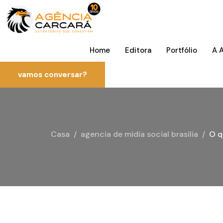
Home
Editora
Portfólio
A 
vamos conversar?
Casa
agencia de midia social brasilia
O q