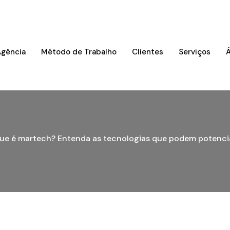
Agência
Método de Trabalho
Clientes
Serviços
Á
ue é martech? Entenda as tecnologias que podem potencial