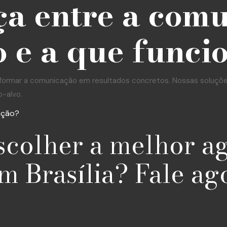
ça entre a com
 e a que funci
formar a comunicação em resultados concretos. Nossas soluções 
o-alvo.
ação?
scolher a melhor a
m Brasília? Fale ag