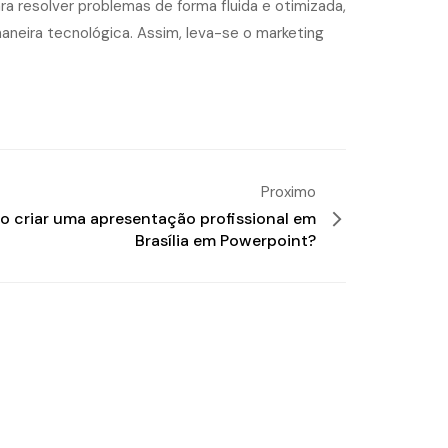
ra resolver problemas de forma fluida e otimizada,
neira tecnológica. Assim, leva-se o marketing
Proximo
 criar uma apresentação profissional em
Brasília em Powerpoint?
a de Publicidade DF
/
Agência de Publicidade
to Federal
/
Agência de Publicidade em Águas