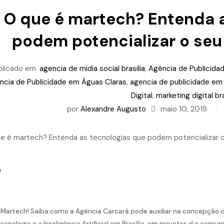
O que é martech? Entenda 
podem potencializar o seu 
blicado em
agencia de midia social brasilia
,
Agência de Publicida
ncia de Publicidade em Águas Claras
,
agencia de publicidade em b
Digital
,
marketing digital bra
por
Alexandre Augusto
maio 10, 2019
e
Martech! Saiba como a Agência Carcará pode auxiliar na concepção de
ecnologia e a Inteligência Artificial em Brasília, em projetos d e comun