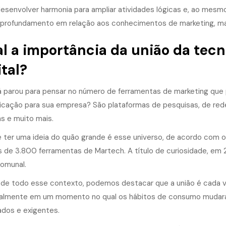
esenvolver harmonia para ampliar atividades lógicas e, ao mes
profundamento em relação aos conhecimentos de marketing, marke
l a importância da união da tec
ital?
á parou para pensar no número de ferramentas de marketing que po
cação para sua empresa? São plataformas de pesquisas, de rede
s e muito mais.
e ter uma ideia do quão grande é esse universo, de acordo com 
s de 3.800 ferramentas de Martech. A título de curiosidade, em 
omunal.
 de todo esse contexto, podemos destacar que a união é cada v
palmente em um momento no qual os hábitos de consumo mudaram,
ados e exigentes.