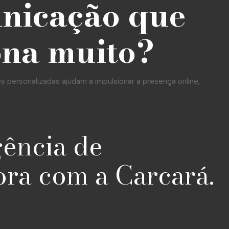
unicação que
ona muito?
personalizadas ajudam a impulsionar a presença online,
gência de
ora com a Carcará.