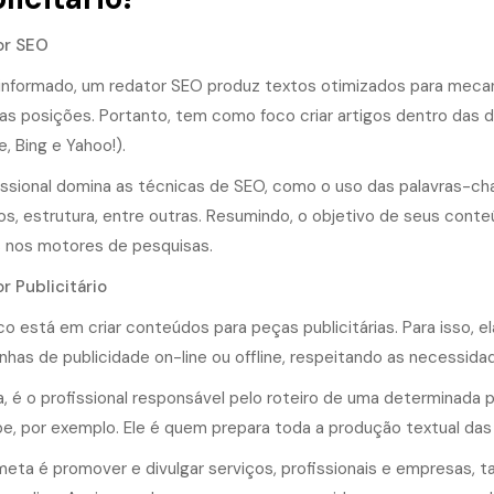
or SEO
nformado, um redator SEO produz textos otimizados para meca
ras posições. Portanto, tem como foco criar artigos dentro das 
, Bing e Yahoo!).
issional domina as técnicas de SEO, como o uso das palavras-chave
os, estrutura, entre outras. Resumindo, o objetivo de seus cont
s nos motores de pesquisas.
r Publicitário
co está em criar conteúdos para peças publicitárias. Para isso,
has de publicidade on-line ou offline, respeitando as necessidad
a, é o profissional responsável pelo roteiro de uma determinada
e, por exemplo. Ele é quem prepara toda a produção textual das
meta é promover e divulgar serviços, profissionais e empresas, 