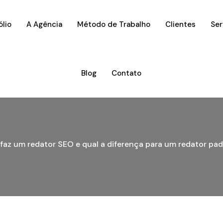
ólio
A Agência
Método de Trabalho
Clientes
Ser
Blog
Contato
faz um redator SEO e qual a diferença para um redator pa