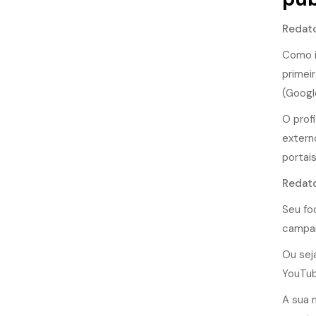
Redat
Como i
primei
(Google
O prof
extern
portai
Redato
Seu fo
campan
Ou sej
YouTub
A sua 