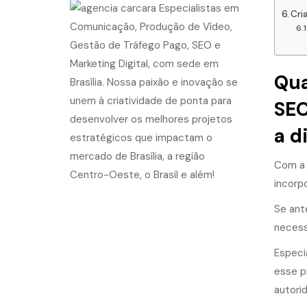
Cri
Qua
SEO
a d
Com a 
incorpo
Se ant
necess
Especi
esse p
autori