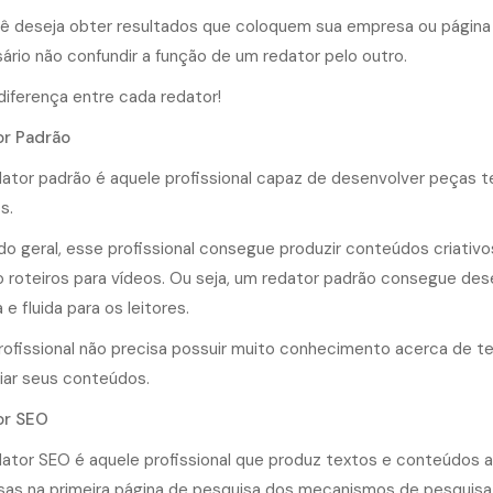
ê deseja obter resultados que coloquem sua empresa ou página 
ário não confundir a função de um redator pelo outro.
diferença entre cada redator!
r Padrão
ator padrão é aquele profissional capaz de desenvolver peças t
s.
o geral, esse profissional consegue produzir conteúdos criativos 
roteiros para vídeos. Ou seja, um redator padrão consegue des
a e fluida para os leitores.
rofissional não precisa possuir muito conhecimento acerca de t
riar seus conteúdos.
or SEO
ator SEO é aquele profissional que produz textos e conteúdos af
as na primeira página de pesquisa dos mecanismos de pesquisa,