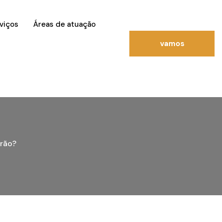
viços
Áreas de atuação
vamos
conversar?
drão?