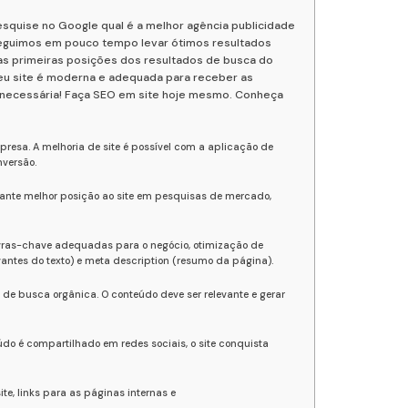
esquise no Google qual é a melhor agência publicidade
nseguimos em pouco tempo levar ótimos resultados
nas primeiras posições dos resultados de busca do
seu site é moderna e adequada para receber as
e necessária! Faça SEO em site hoje mesmo. Conheça
presa. A melhoria de site é possível com a aplicação de
nversão.
arante melhor posição ao site em pesquisas de mercado,
avras-chave adequadas para o negócio, otimização de
antes do texto) e meta description (resumo da página).
 de busca orgânica. O conteúdo deve ser relevante e gerar
údo é compartilhado em redes sociais, o site conquista
te, links para as páginas internas e