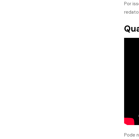
Por is
redato
Qua
Pode n