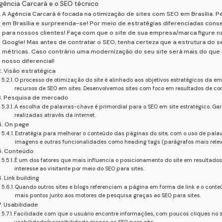
gência Carcará e o SEO técnico
A Agência Carcará é focada na otimização de sites com SEO em Brasília. P
em Brasília e surpreenda-se! Por meio de estratégias diferenciadas co
para nossos clientes! Faça com que o site de sua empresa/marca figure 
Google! Mas antes de contratar o SEO, tenha certeza que a estrutura do 
métricas. Caso contrário uma modernização do seu site será mais do qu
nosso diferencial!
Visão estratégica
O processo de otimização do site é alinhado aos objetivos estratégicos da em
recursos de SEO em sites. Desenvolvemos sites com foco em resultados de co
Pesquisa de mercado
A escolha de palavras-chave é primordial para o SEO em site estratégico. G
realizadas através da internet.
On page
Estratégia para melhorar o conteúdo das páginas do site, com o uso de pal
imagens e outras funcionalidades como heading tags (parágrafos mais relev
Conteúdo
É um dos fatores que mais influencia o posicionamento do site em resultados
interesse ao visitante por meio do SEO para sites.
Link building
Quando outros sites e blogs referenciam a página em forma de link e o conte
mais pontos junto aos motores de pesquisa graças ao SEO para sites.
Usabilidade
Facilidade com que o usuário encontre informações, com poucos cliques no si