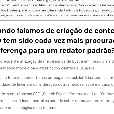
usabilidade/acessibilidade graças ao SEO para site.
ativos? Também somos! Mas vamos além disso! Comunicamos históri
Você sabe qual é o nosso real diferencial? Além de inovadores, criamos c
orçamento, vamos tomar um café e entender suas necessidades e elaborar
ndo falamos de criação de conte
 tem sido cada vez mais procura
iferença para um redator padrão?
crescente utilização de mecanismos de busca em nosso dia a di
rar esse modelo para atrair novos clientes e usuários.
es o foco era somente nas propagandas publicitárias, com as milh
idade de levar em consideração outros moldes. Esse é o caso d
alista em técnicas SEO (Search Engine Optimization) ou “Otim
rofissional é fundamental na hora de saber
como aumentar tráfeg
dade de sua página e muito mais.