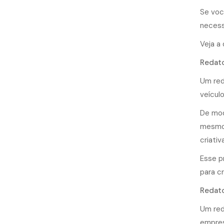
Se voc
necess
Veja a 
Redato
Um red
veículo
De mod
mesmo 
criativ
Esse p
para c
Redat
Um red
empres