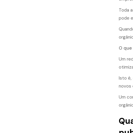
Toda a
pode e
Quando
orgâni
O que 
Um red
otimiz
Isto é
novos 
Um con
orgâni
Qua
pub