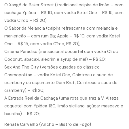
O Xangô de Baker Street (tradicional caipira de limão – com
cachaça Ypióca – R$ 10, com vodka Ketel One – R$ 15, com
vodka Cîroc – R$ 20);
O Sabor da Melancia (caipira refrescante com melancia e
manjericão – com rum Big Apple – R$ 10. com vodka Ketel
One – R$ 15, com vodka Cîroc, R$ 20);
Cinema Paradiso (sensacional coquetel com vodka Cîroc
Coconut, abacaxi, alecrim e syrup de mel) – R$ 20;
Sex And The City (versões ousadas do clássico
Cosmopolitan – vodka Ketel One, Cointreau e suco de
cramberry ou espumante Dom Brut, Cointreau e suco de
cramberry) – R$ 20;
A Estrada Real da Cachaça (uma rota que traz a V. Alteza
coquetel com Ypióca 160, limão siciliano, açúcar mascavo e
baunilha) – R$ 20;
Renata Carvalho (Ancho – Bistrô de Fogo)