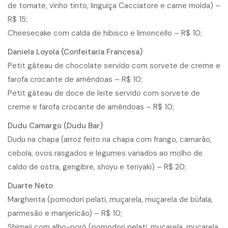
de tomate, vinho tinto, linguiça Cacciatore e carne moída) –
R$ 15;
Cheesecake com calda de hibisco e limoncello – R$ 10;
Daniela Loyola (Confeitaria Francesa)
Petit gâteau de chocolate servido com sorvete de creme e
farofa crocante de amêndoas – R$ 10;
Petit gâteau de doce de leite servido com sorvete de
creme e farofa crocante de amêndoas – R$ 10;
Dudu Camargo (Dudu Bar)
Dudu na chapa (arroz feito na chapa com frango, camarão,
cebola, ovos rasgados e legumes variados ao molho de
caldo de ostra, gengibre, shoyu e teriyaki) – R$ 20;
Duarte Neto
Margherita (pomodori pelati, muçarela, muçarela de búfala,
parmesão e manjericão) – R$ 10;
Shimeji com alho-poró (pomodori pelati, muçarela, muçarela