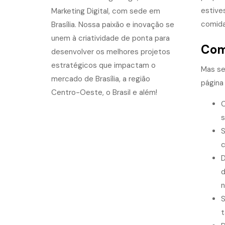
estive
comida
Como
Mas se
página
C
s
S
c
D
d
n
S
t