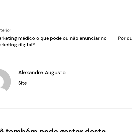
terior
rketing médico o que pode ou não anunciar no
Por q
rketing digital?
Alexandre Augusto
Site
ê também pode gostar deste