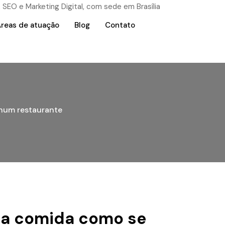
reas de atuação
Blog
Contato
 num restaurante
sua comida como se