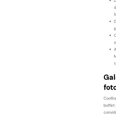
D
d
f
D
p
O
o
A
M
t
Gal
fot
Confir
buffet
convid