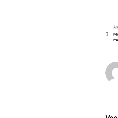
An
Ma
ma
Voc