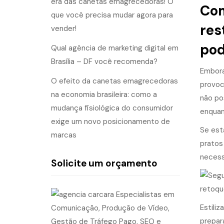
era das canetas emagrecedoras! O
Com
que você precisa mudar agora para
res
vender!
pod
Qual agência de marketing digital em
Brasília – DF você recomenda?
Embora
O efeito da canetas emagrecedoras
provoc
na economia brasileira: como a
não po
mudança fisiológica do consumidor
enquan
exige um novo posicionamento de
Se est
marcas
pratos
necess
Solicite um orçamento
Estili
prepar