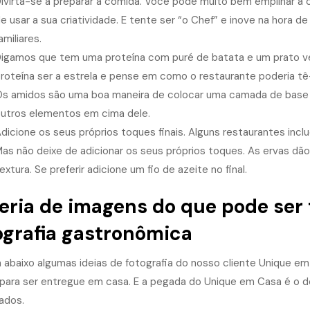
ivirta-se a preparar a comida. Você pode muito bem empilhar a
e usar a sua criatividade. E tente ser “o Chef” e inove na hora 
amiliares.
igamos que tem uma proteína com puré de batata e um prato 
roteína ser a estrela e pense em como o restaurante poderia tê-
s amidos são uma boa maneira de colocar uma camada de base n
utros elementos em cima dele.
dicione os seus próprios toques finais. Alguns restaurantes incl
as não deixe de adicionar os seus próprios toques. As ervas dão 
extura. Se preferir adicione um fio de azeite no final.
eria de imagens do que pode ser 
ografia gastronômica
a abaixo algumas ideias de fotografia do nosso cliente Unique e
 para ser entregue em casa. E a pegada do Unique em Casa é o de 
ados.