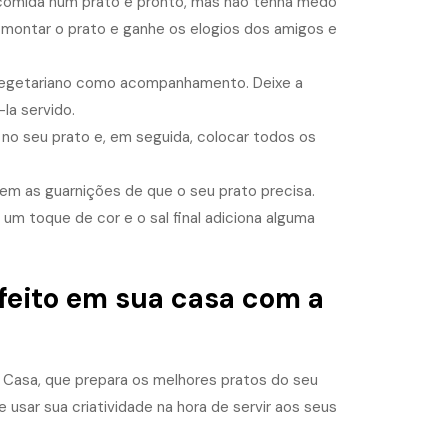
 comida num prato e pronto, mas não tenha medo
de montar o prato e ganhe os elogios dos amigos e
vegetariano como acompanhamento. Deixe a
la servido.
o seu prato e, em seguida, colocar todos os
uem as guarnições de que o seu prato precisa.
um toque de cor e o sal final adiciona alguma
feito em sua casa com a
m Casa, que prepara os melhores pratos do seu
usar sua criatividade na hora de servir aos seus